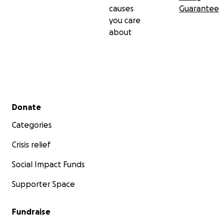
causes
Guarantee
you care
about
Secondary menu
Donate
Categories
Crisis relief
Social Impact Funds
Supporter Space
Fundraise