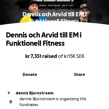
Dennis och Arvid till EM i
Funktionell Fitness
Dennis och Arvid till EM i
Funktionell Fitness
kr 7,351
raised
of
kr15K
SEK
0% complete
Donate
Share
dennis Bjornstroem
D
dennis Bjornstroem is organizing this
D
fundraiser.