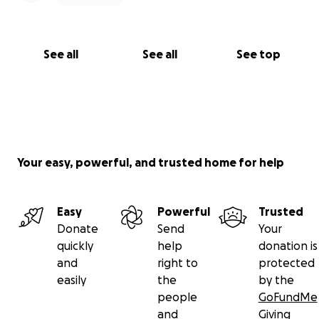
See all
See all
See top
Your easy, powerful, and trusted home for help
Easy
Powerful
Trusted
Donate
Send
Your
quickly
help
donation is
and
right to
protected
easily
the
by the
people
GoFundMe
and
Giving