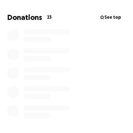
Donations
23
See top