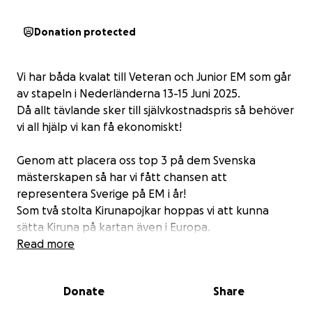
Donation protected
Vi har båda kvalat till Veteran och Junior EM som går
av stapeln i Nederländerna 13-15 Juni 2025.
Då allt tävlande sker till självkostnadspris så behöver
vi all hjälp vi kan få ekonomiskt!
Genom att placera oss top 3 på dem Svenska
mästerskapen så har vi fått chansen att
representera Sverige på EM i år!
Som två stolta Kirunapojkar hoppas vi att kunna
sätta Kiruna på kartan även i Europa.
Read more
Vi är super tacksamma för allt stöd vi kan få!
Donate
Share
Dennis Björnström & Arvid Töyrä