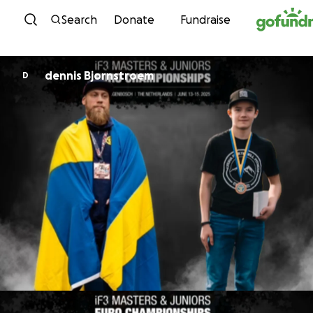
Skip to content
Search
Donate
Fundraise
dennis Bjornstroem
D