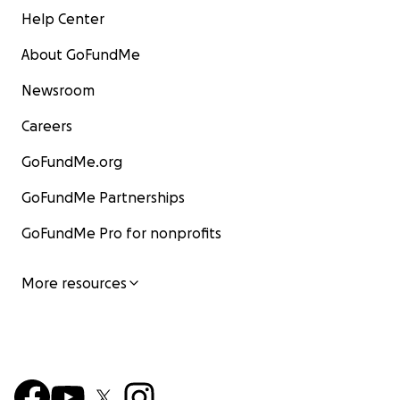
Help Center
About GoFundMe
Newsroom
Careers
GoFundMe.org
GoFundMe Partnerships
GoFundMe Pro for nonprofits
More resources