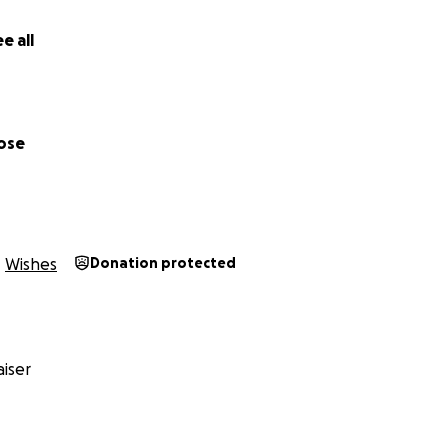
e all
lose
Wishes
Donation protected
iser