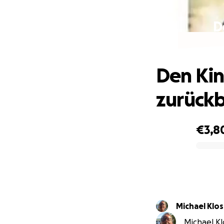
D
Den Kin
zurück
€3,8
0% complete
Michael Klo
Michael Klo