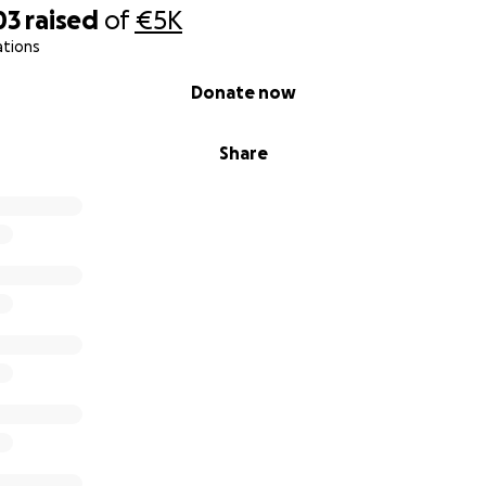
03
raised
of
€5K
ations
Donate now
Share