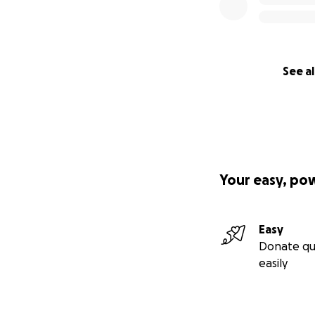
See al
Your easy, po
Easy
Donate qu
easily