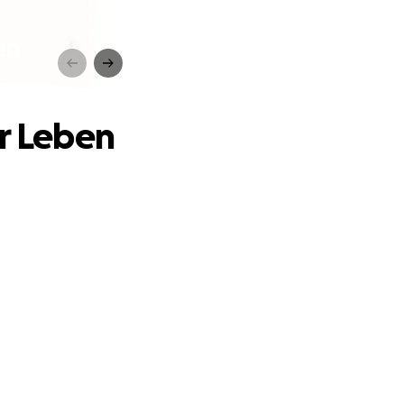
en
hr Leben