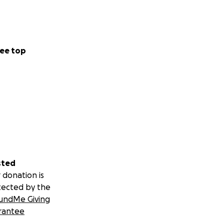
ee top
sted
 donation is
tected by the
undMe Giving
rantee