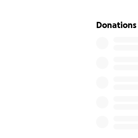
Nun möchten wir d
Verlustes ihres V
den Olaf mit ihnen
Donations
indem wir den Tra
Als Freunde, Kol
gemeinsam mit eu
und Eintrittskoste
Olaf hat uns stet
war immer da, wen
dieses besondere 
Jeder Beitrag zäh
Hoffnung, Freude 
Danke, dass ihr m