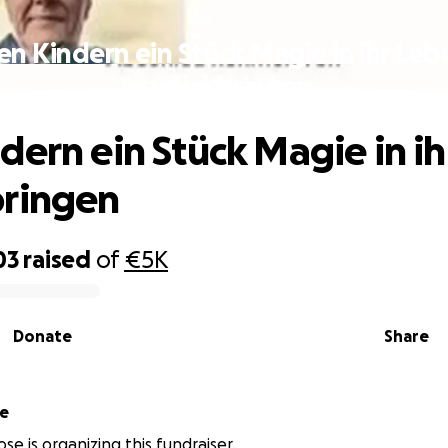
en Kindern ein Stück Magie in ihr Leb
zurückbringen
dern ein Stück Magie in i
bringen
03
raised
of
€5K
Donate
Share
se
se is organizing this fundraiser.