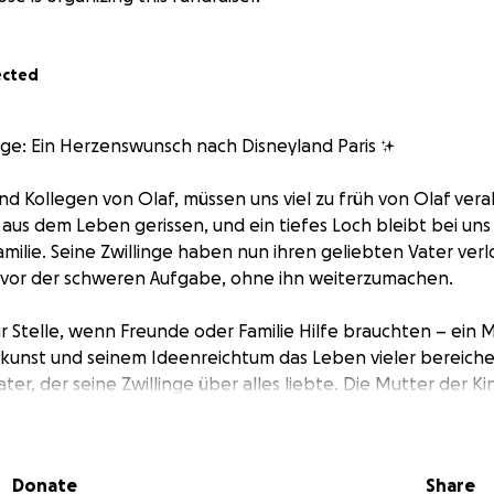
ected
inge: Ein Herzenswunsch nach Disneyland Paris ✨
und Kollegen von Olaf, müssen uns viel zu früh von Olaf ver
 aus dem Leben gerissen, und ein tiefes Loch bleibt bei uns 
amilie. Seine Zwillinge haben nun ihren geliebten Vater ver
t vor der schweren Aufgabe, ohne ihn weiterzumachen.
r Stelle, wenn Freunde oder Familie Hilfe brauchten – ein 
unst und seinem Ideenreichtum das Leben vieler bereicher
ater, der seine Zwillinge über alles liebte. Die Mutter der K
den Wunsch, gemeinsam nach Disneyland Paris zu reisen. Ei
r einen Moment die Last der Trauer vergessen lässt. Es war 
llten, als Familie.
Donate
Share