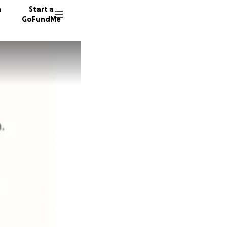
n
Start a
GoFundMe
M
M
109 don