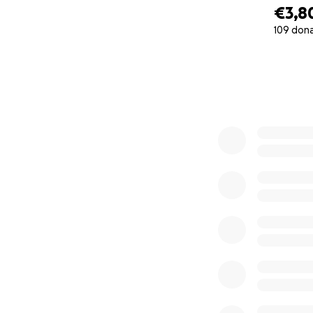
€3,8
109 don
0% complete