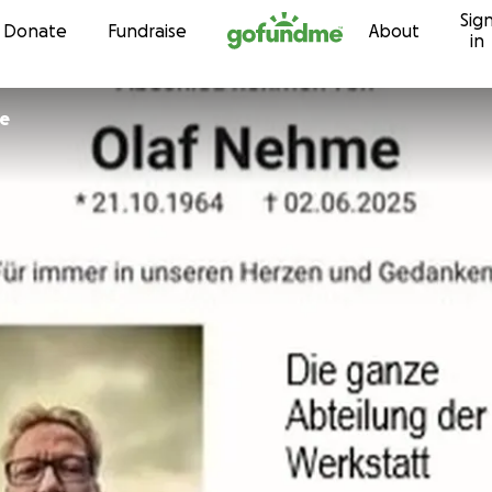
Sig
Skip to content
Donate
Fundraise
About
in
se