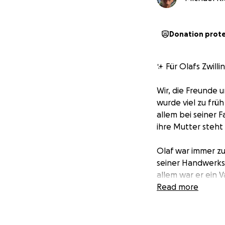
Donation prot
✨ Für Olafs Zwill
Wir, die Freunde 
wurde viel zu früh
allem bei seiner F
ihre Mutter steh
Olaf war immer zu
seiner Handwerksk
allem war er ein V
Jahren mit ihnen 
Read more
und Magie, der fü
zusammen teilen wo