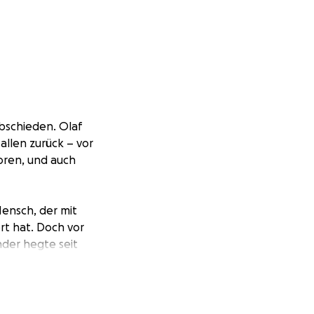
abschieden. Olaf
allen zurück – vor
loren, und auch
Mensch, der mit
t hat. Doch vor
inder hegte seit
n Ort der Freude
ein Traum, den sie