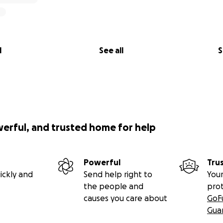
l
See all
S
werful, and trusted home for help
Powerful
Tru
ickly and
Send help right to
Your
the people and
pro
causes you care about
GoF
Gua