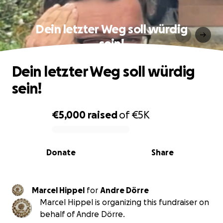
Dein letzter Weg soll würdig
sein!
Dein letzter Weg soll würdig
sein!
€5,000
raised
of
€5K
0% complete
Donate
Share
Marcel Hippel
for
Andre Dörre
Marcel Hippel is organizing this fundraiser on
behalf of Andre Dörre.