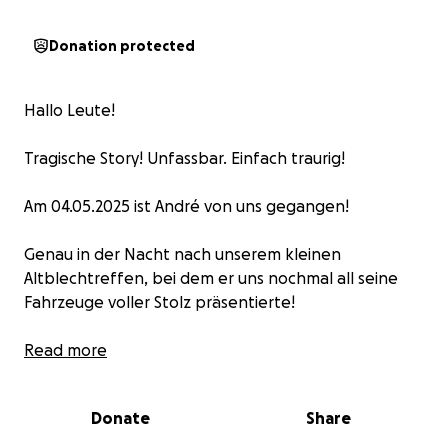
Donation protected
Hallo Leute!
Tragische Story! Unfassbar. Einfach traurig!
Am 04.05.2025 ist André von uns gegangen!
Genau in der Nacht nach unserem kleinen
Altblechtreffen, bei dem er uns nochmal all seine
Fahrzeuge voller Stolz präsentierte!
Und dies mit seinem gewohnten Lächeln auf dem
Read more
Gesicht. Mit all seiner Gemütlichkeit!
Donate
Share
Es ist wirklich unfassbar traurig!