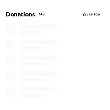
Der Tod ist niemals ein einfaches Thema!
Donations
148
See top
Aber mit 31 Jahren aus dem Nichts gehen zu müssen,
ist schon sehr hart.
Keine Mutter sollte die eigenen Kinder zu Grabe
tragen müssen!
Aber es ist leider so!
André hat sich immer mit Freude eingebracht. Er hat
einzig durch seine Präsenz eine positive Stimmung
verbreitet und wir kennen wirklich niemanden, der
ihm irgendwas nachsagen konnte! ☝️
Wir würden daher seiner Familie liebend gern etwas
zeigen und die Leere irgendwie füllen!