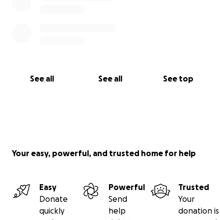
See all
See all
See top
Your easy, powerful, and trusted home for help
Easy
Powerful
Trusted
Donate
Send
Your
quickly
help
donation is