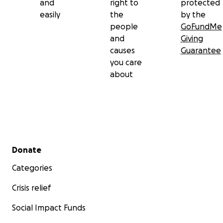
and
right to
protected
easily
the
by the
people
GoFundMe
and
Giving
causes
Guarantee
you care
about
Secondary menu
Donate
Categories
Crisis relief
Social Impact Funds