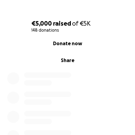
€5,000
raised
of
€5K
148 donations
0% complete
Donate now
Share