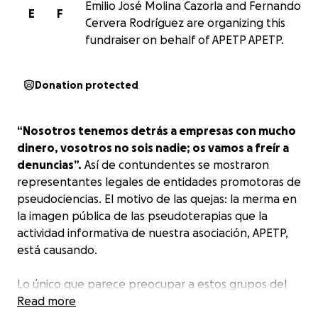
Emilio José Molina Cazorla and Fernando
E
F
Cervera Rodríguez are organizing this
fundraiser on behalf of APETP APETP.
Donation protected
“Nosotros tenemos detrás a empresas con mucho
dinero, vosotros no sois nadie; os vamos a freír a
denuncias”.
Así de contundentes se mostraron
representantes legales de entidades promotoras de
pseudociencias. El motivo de las quejas: la merma en
la imagen pública de las pseudoterapias que la
actividad informativa de nuestra asociación, APETP,
está causando.
Lo único que parece preocupar a estos grupos del
hecho de que las pseudociencias maten es el
Read more