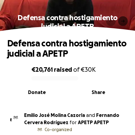
Defensa contra hostigamiento
judicial a APETP
Defensa contra hostigamiento
judicial a APETP
€20,761
raised
of
€30K
0% complete
Donate
Share
Emilio José Molina Cazorla
and
Fernando
E
Cervera Rodríguez
for
APETP APETP
Co-organized