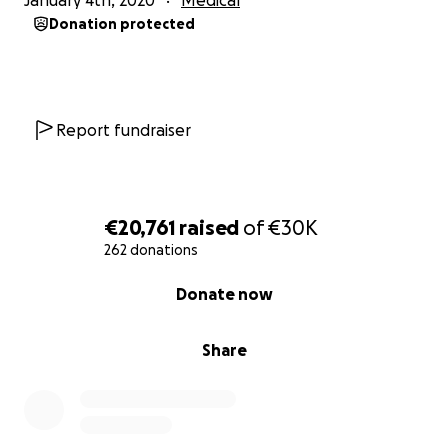
January 4th, 2020
Medical
junta, pero también la continuidad de nuestra
Donation protected
asociación al completo, la veracidad mediática de la
información, el control por ley de estos fraudes, la
confianza en el sistema sanitario… Tú decides.
Report fundraiser
Puedes encontrar más información sobre la
Asociación para Proteger al Enfermo de Terapias
Pseudocientíficas (APETP) y esta campaña en
€20,761
raised
of
€30K
nuestra página web
. Vídeo: Emilio Molina,
262 donations
vicepresidente de la asociación.
0% complete
Donate now
Share