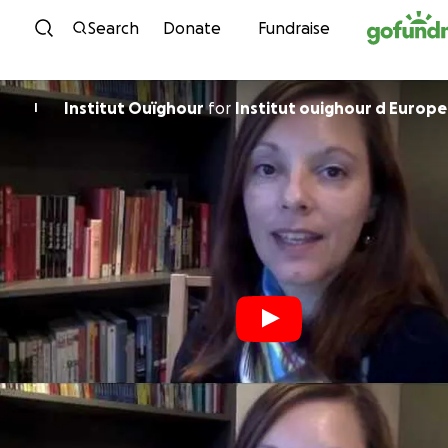
Skip to content
Search
Donate
Fundraise
Institut Ouïghour
for
Institut ouighour d Europ
I