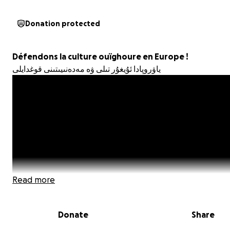
Donation protected
Défendons la culture ouïghoure en Europe !
ياۋروپادا ئۇيغۇر تىلى ۋە مەدەنىيىتىنى قوغدايلى
Read more
Donate
Share