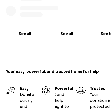
See all
See all
See 
ئۇيغۇرچە نۇسخىسى ئۈچۈن تۆۋەنگە قاراڭ
English version below
Türkçe versiyonu aşağıda
Your easy, powerful, and trusted home for help
Une équipe, un projet, une collecte de fonds
L’équipe de l’Institut ouïghour d’Europe (IODE) org
Easy
Powerful
Trusted
cette collecte de fonds.
Donate
Send
Your
quickly
help
donation is
Qui sommes nous ?
and
right to
protected