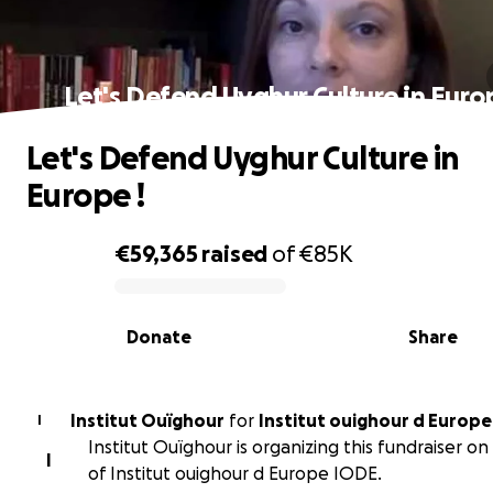
Let's Defend Uyghur Culture in Europ
Let's Defend Uyghur Culture in
Europe !
€59,365
raised
of
€85K
0% complete
Donate
Share
Institut Ouïghour
for
Institut ouighour d Europ
I
Institut Ouïghour is organizing this fundraiser on
I
of Institut ouighour d Europe IODE.