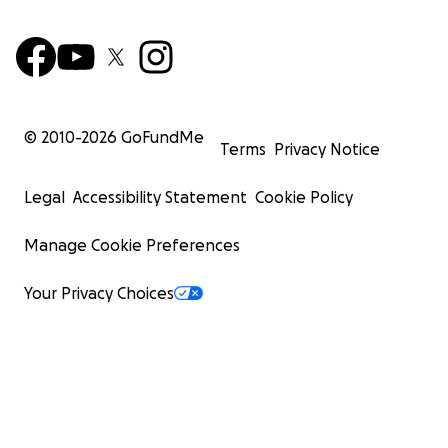
effet, plusieurs universitaires et associations (A. Zenz 201
Human Rights Watch 2019 ; ONU 2019) pour le respect de
humains ont dénoncé l’existence de camps d’internem
Région ouïghoure dans lesquels les autorités chinoises 
enfermé sans jugement préalable au moins 1,5 millions 
personnes entre 2016 et 2019.
© 2010-
2026
GoFundMe
Terms
Privacy Notice
Legal
Accessibility Statement
Cookie Policy
Manage Cookie Preferences
Your Privacy Choices