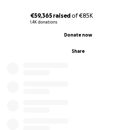
€59,365
raised
of
€85K
1.4K donations
0% complete
Donate now
Share
www.uyghur-institute.org