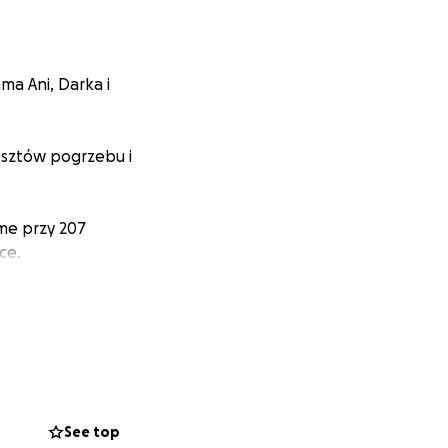
a Ani, Darka i
osztów pogrzebu i
me przy 207
ce.
See top