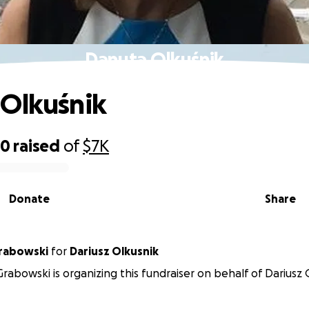
Danuta Olkuśnik
Olkuśnik
50
raised
of
$7K
Donate
Share
Grabowski
for
Dariusz Olkusnik
Grabowski is organizing this fundraiser on behalf of Dariusz 