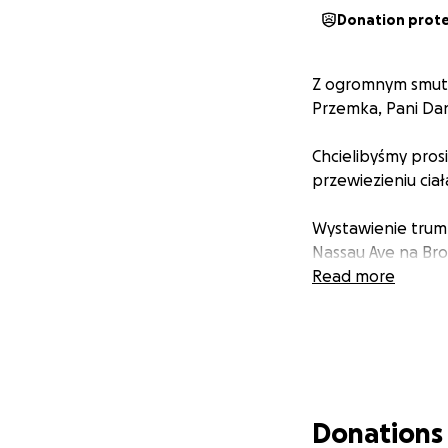
Donation prot
Z ogromnym smutki
Przemka, Pani Dan
Chcielibyśmy pros
przewiezieniu ciał
Wystawienie trumn
Nassau Ave na Bro
Read more
Donations