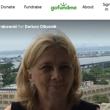
Sig
Skip to content
Donate
Fundraise
About
in
Grabowski
for
Dariusz Olkusnik