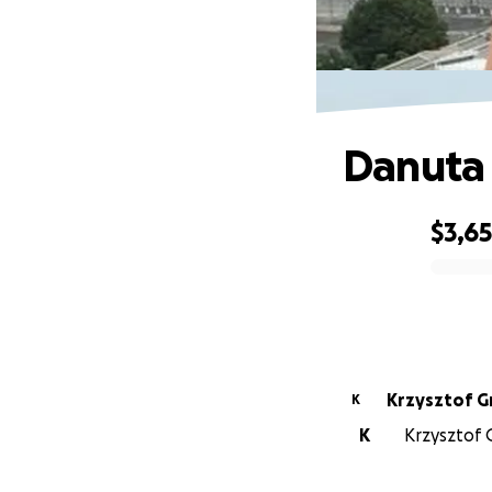
Danuta 
$3,6
0% complete
Krzysztof 
K
K
Krzysztof 