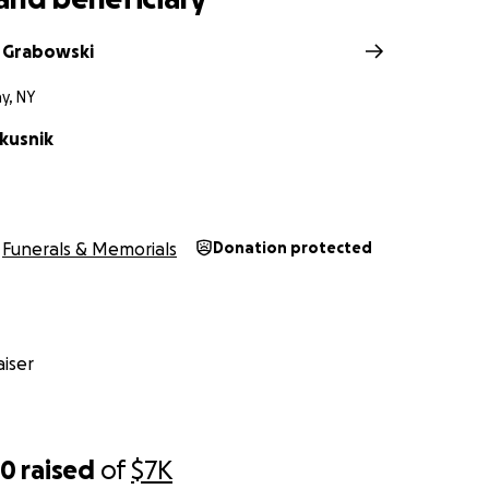
 Grabowski
y, NY
lkusnik
Funerals & Memorials
Donation protected
iser
50
raised
of
$7K