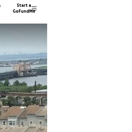
n
Start a
GoFundMe