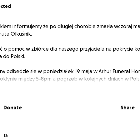
ected
em informujemy że po długiej chorobie zmarła wczoraj mam
uta Olkuśnik.
ić o pomoc w zbiórce dla naszego przyjaciela na pokrycie k
a do Polski.
y odbedzie sie w poniedziałek 19 maja w Arhur Funeral Ho
oklynie między 5-8pm a pogrzeb w kolejnych dniach w Pols
Donate
Share
13