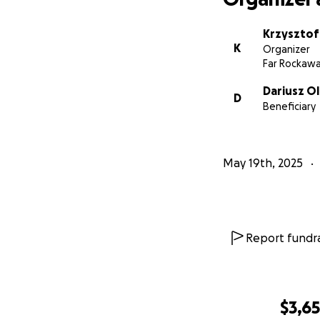
Krzysztof
K
Organizer
Far Rockawa
Dariusz O
D
Beneficiary
May 19th, 2025
Report fundra
$3,6