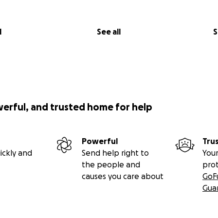
l
See all
S
werful, and trusted home for help
Powerful
Tru
ickly and
Send help right to
Your
the people and
pro
causes you care about
GoF
Gua