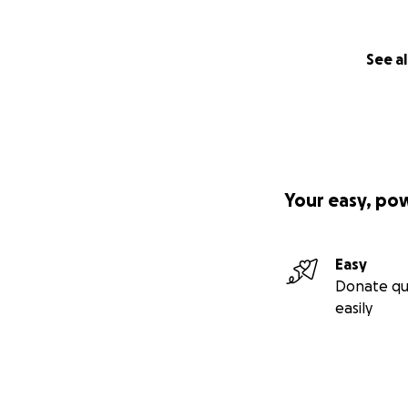
See al
Your easy, po
Easy
Donate qu
easily