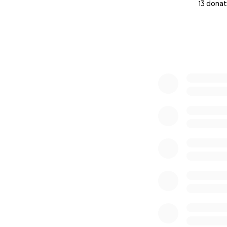
13 donat
0% complete