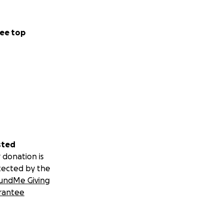
ee top
sted
 donation is
tected by the
undMe Giving
rantee