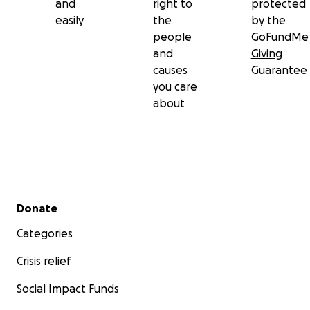
and
right to
protected
easily
the
by the
people
GoFundMe
and
Giving
causes
Guarantee
you care
about
Secondary menu
Donate
Categories
Crisis relief
Social Impact Funds