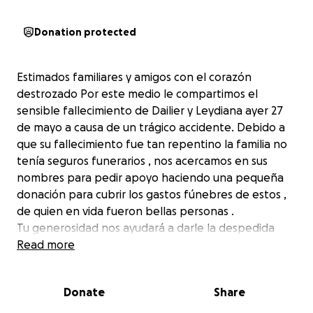
Donation protected
Estimados familiares y amigos con el corazón
destrozado Por este medio le compartimos el
sensible fallecimiento de Dailier y Leydiana ayer 27
de mayo a causa de un trágico accidente. Debido a
que su fallecimiento fue tan repentino la familia no
tenía seguros funerarios , nos acercamos en sus
nombres para pedir apoyo haciendo una pequeña
donación para cubrir los gastos fúnebres de estos ,
de quien en vida fueron bellas personas .
Tu generosidad nos ayudará a darle la despedida
que ellos se merecen , gracias desde el fondo de
Read more
nuestros corazones por su apoyo .
Donate
Share