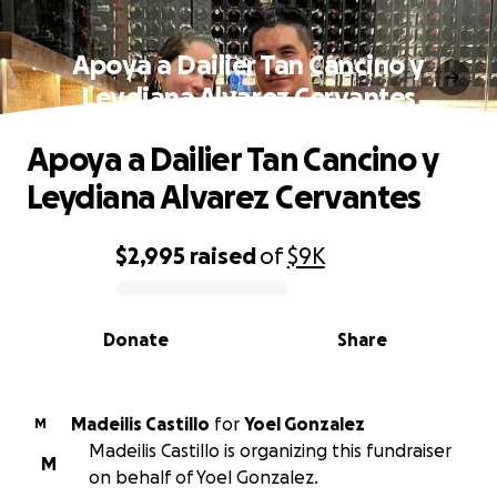
Apoya a Dailier Tan Cancino y
Leydiana Alvarez Cervantes
Apoya a Dailier Tan Cancino y
Leydiana Alvarez Cervantes
$2,995
raised
of
$9K
0% complete
Donate
Share
Madeilis Castillo
for
Yoel Gonzalez
M
Madeilis Castillo is organizing this fundraiser
M
on behalf of Yoel Gonzalez.