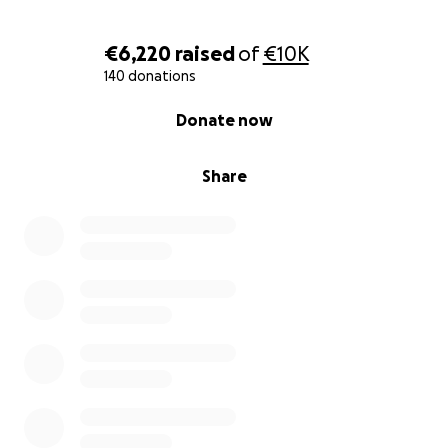
€6,220
raised
of
€10K
140 donations
0% complete
Donate now
Share