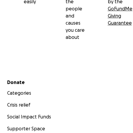
easily
the
by the
people
GoFundMe
and
Giving
causes
Guarantee
you care
about
Secondary menu
Donate
Categories
Crisis relief
Social Impact Funds
Supporter Space