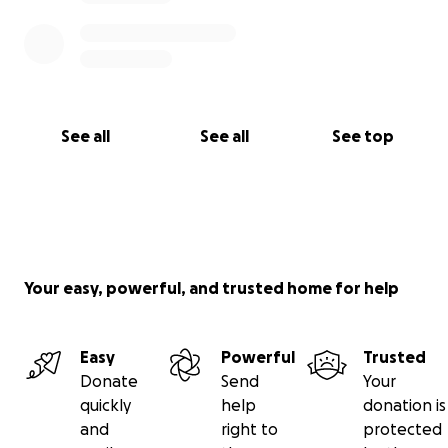
See all
See all
See top
Your easy, powerful, and trusted home for help
Easy
Powerful
Trusted
Donate
Send
Your
quickly
help
donation is
and
right to
protected