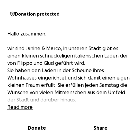
Donation protected
Hallo zusammen,
wir sind Janine & Marco, in unseren Stadt gibt es
einen kleinen schnuckeligen italienischen Laden der
von Filippo und Giusi geführt wird.
Sie haben den Laden in der Scheune ihres
Wohnhauses eingerichtet und sich damit einen eigen
kleinen Traum erfüllt. Sie erfüllen jeden Samstag die
Wünsche von vielen Mitmenschen aus dem Umfeld
der Stadt und darüber hinaus.
Giusi und Filippo haben stets ein freundliches und
Read more
offenes Ohr für jeden, verwöhnen ihre Gäste mit
Espresso bei einem freundschaftlichen Gespräch
Donate
Share
und bieten Leckereien aus Italien an.