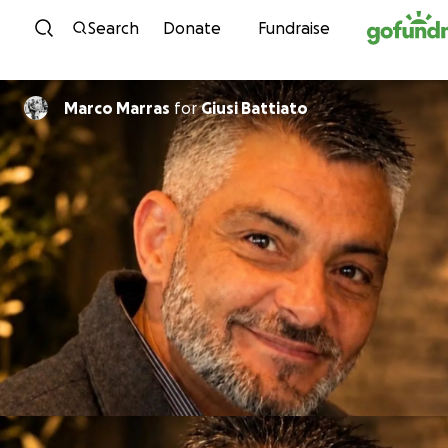
Skip to content
Search
Donate
Fundraise
Marco Marras
for
Giusi Battiato