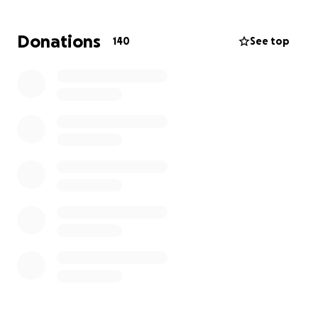
Leider ist Filippo schwer erkrankt und seit Anfang
des Jahres in Behandlung. Lange haben Giusi und
Donations
140
See top
Filippo versucht ihren kleinen italienischen Traum
aufrecht zu erhalten, aber eine derartige
Mehrfachbelastung kann unter diesen Umständen
leider nicht aufrecht gehalten werden.
Da die beiden immer für andere da waren und sind,
sich dabei nie selbst geschont haben, ist es an der
Zeit auch mal etwas zurück zu geben.
Die Spende soll den beiden helfen die schwierige
Zeit zu überstehen und einen nicht absehbaren
Ausgang der Erkrankung zu erleichtern.
Weiter siehe Update...