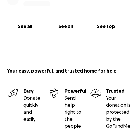
See all
See all
See top
Your easy, powerful, and trusted home for help
Easy
Powerful
Trusted
Donate
Send
Your
quickly
help
donation is
and
right to
protected
easily
the
by the
people
GoFundMe