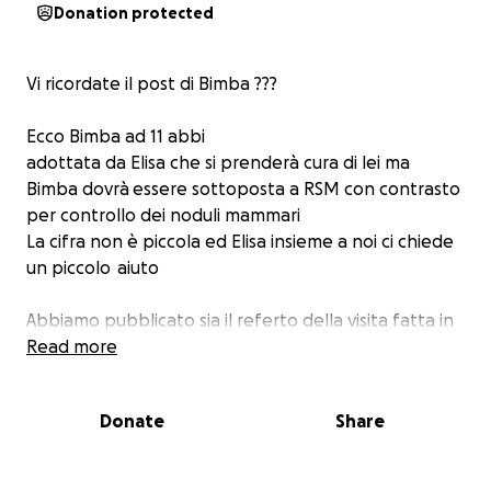
Donation protected
Vi ricordate il post di Bimba ???
Ecco Bimba ad 11 abbi
adottata da Elisa che si prenderà cura di lei ma
Bimba dovrà
essere sottoposta a RSM con contrasto
per controllo dei noduli mammari
La cifra non è piccola ed Elisa insieme a noi ci chiede
un piccolo
aiuto
Abbiamo pubblicato sia il referto della visita fatta in
una clinica di Monza sia il preventivo della clinica di
Read more
Alessandria
Donate
Share
Associazione italiana Rescue pastori tedeschi
ringrazia anticipatamente