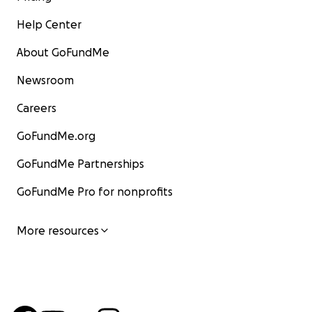
Help Center
About GoFundMe
Newsroom
Careers
GoFundMe.org
GoFundMe Partnerships
GoFundMe Pro for nonprofits
More resources