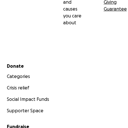
and
Giving
causes
Guarantee
you care
about
Secondary menu
Donate
Categories
Crisis relief
Social Impact Funds
Supporter Space
Fundraise