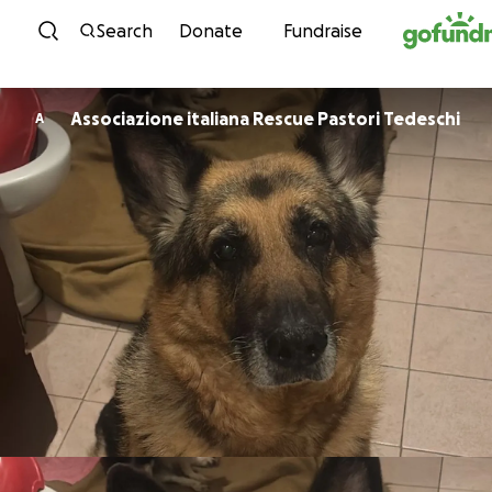
Skip to content
Search
Donate
Fundraise
Associazione italiana Rescue Pastori Tedeschi
A