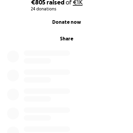
€805
raised
of
€1K
24 donations
0% complete
Donate now
Share