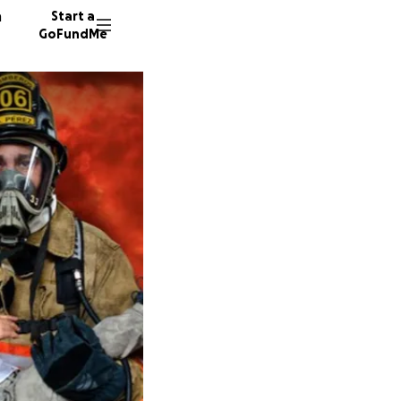
n
Start a
GoFundMe