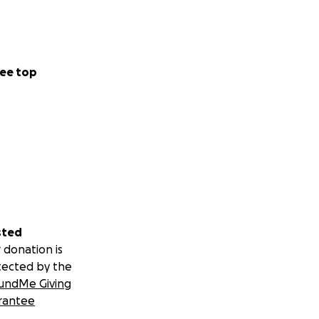
ee top
sted
 donation is
tected by the
undMe Giving
rantee