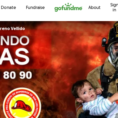
Sig
Skip to content
Donate
Fundraise
About
in
eno Vellido