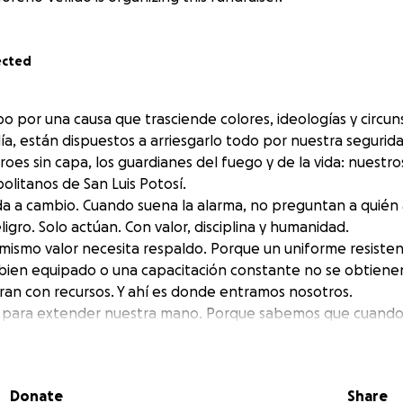
ected
bo por una causa que trasciende colores, ideologías y circun
día, están dispuestos a arriesgarlo todo por nuestra segurid
roes sin capa, los guardianes del fuego y de la vida: nuestro
itanos de San Luis Potosí.
da a cambio. Cuando suena la alarma, no preguntan a quién
igro. Solo actúan. Con valor, disciplina y humanidad.
mismo valor necesita respaldo. Porque un uniforme resist
 bien equipado o una capacitación constante no se obtiene
ran con recursos. Y ahí es donde entramos nosotros.
 para extender nuestra mano. Porque sabemos que cuando 
onden. Ahora es nuestro turno de responder con gratitud y
olo una colecta. Es una inversión en nuestra comunidad. Es d
án solos”. Es asegurarnos de que, en cada incendio, en cad
Donate
Share
isis, ellos cuenten con lo necesario para regresar sanos y 