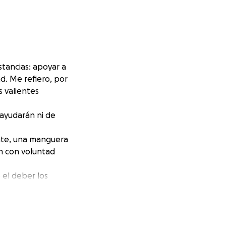
stancias: apoyar a
ad. Me refiero, por
s valientes
 ayudarán ni de
ente, una manguera
n con voluntad
el deber los
 compromiso.
ecirles a los
a rescate, en
salvos a casa.