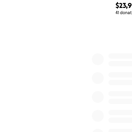
$23,
41 donat
0% complete