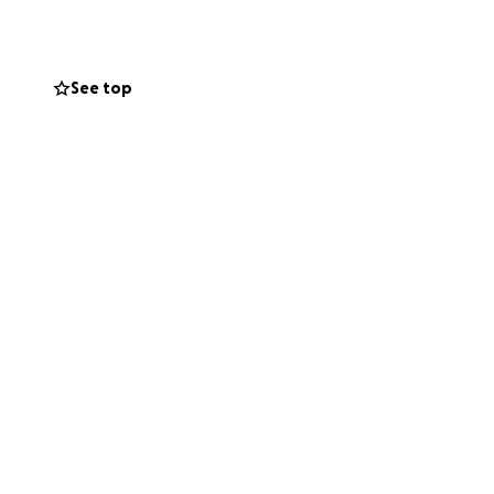
 se traduce en
a de valor
See top