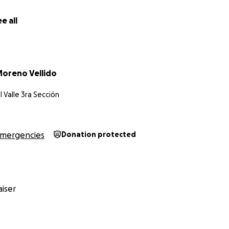
e all
oreno Vellido
 Valle 3ra Sección
mergencies
Donation protected
iser