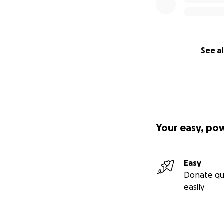
See al
Your easy, po
Easy
Donate qu
easily