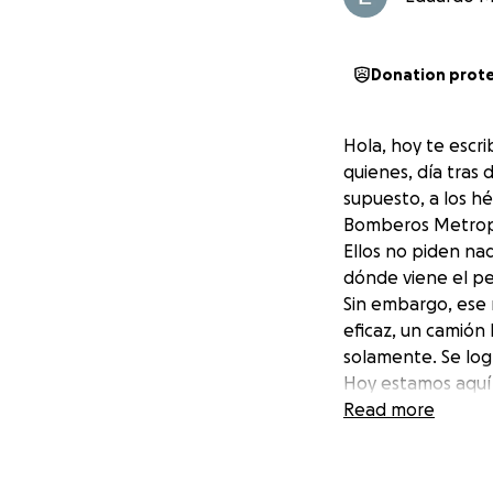
Donation prot
Hola, hoy te escri
quienes, día tras 
supuesto, a los hé
Bomberos Metropol
Ellos no piden na
dónde viene el pel
Sin embargo, ese 
eficaz, un camión
solamente. Se log
Hoy estamos aquí
llama, ellos resp
Read more
Este fondo no es s
bomberos: “No est
cada momento de cr