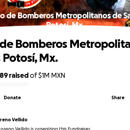
o de Bomberos Metropolitanos de Sa
Potosí, Mx.
 de Bomberos Metropolit
 Potosí, Mx.
989
raised
of
$1M
MXN
Donate
Share
eno Vellido
reno Vellido is organizing this fundraiser.