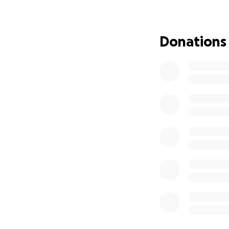
Los invito, con e
esperanza, en pro
Muchas gracias de
Donations
humano que jamás