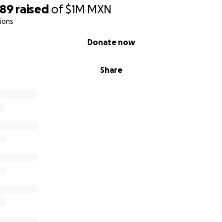
989
raised
of
$1M
MXN
ions
Donate now
Share