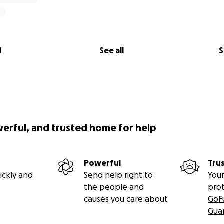
l
See all
S
werful, and trusted home for help
Powerful
Tru
ickly and
Send help right to
Your
the people and
pro
causes you care about
GoF
Gua