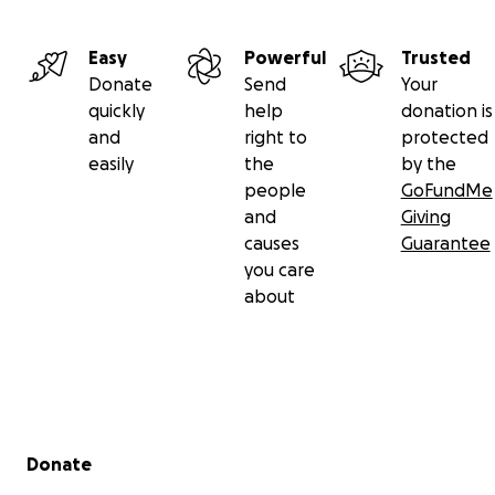
Per maggiori info guarda il video sul nostro canale YouTu
https://www.youtube.com/watch?v=_uq4LsNu6iw
Easy
Powerful
Trusted
Donate
Send
Your
quickly
help
donation is
Progetto Natura Onlus
and
right to
protected
easily
the
by the
people
GoFundMe
and
Giving
causes
Guarantee
you care
about
Secondary menu
Donate