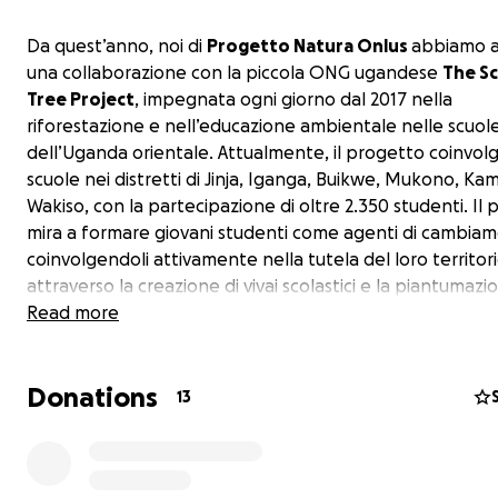
Da quest’anno, noi di
Progetto Natura Onlus
abbiamo a
una collaborazione con la piccola ONG ugandese
The S
Tree Project
, impegnata ogni giorno dal 2017 nella
riforestazione e nell’educazione ambientale nelle scuol
dell’Uganda orientale. Attualmente, il progetto coinvol
scuole nei distretti di Jinja, Iganga, Buikwe, Mukono, Kam
Wakiso, con la partecipazione di oltre 2.350 studenti. Il
mira a formare giovani studenti come agenti di cambia
coinvolgendoli attivamente nella tutela del loro territor
attraverso la creazione di vivai scolastici e la piantumazi
alberi da frutto.
Read more
Questa partnership è nata dall’esperienza diretta di
Donations
volontariato di una nostra socia, che ha vissuto sul camp
13
l’impatto concreto del progetto e ha dato vita al Proge
Africa: un ponte di scoperta tra Italia e Uganda, un perc
educativo attivato con due scuole di Milano per avvicinar