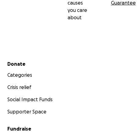
causes
Guarantee
you care
about
Secondary menu
Donate
Categories
Crisis relief
Social Impact Funds
Supporter Space
Fundraise