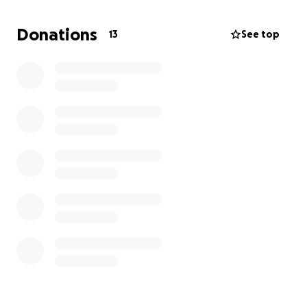
un imprévu de taille pèse sur notre budget : le coût
du déménagement de Suisse en France, bien plus
Donations
13
See top
élevé que prévu.
C’est pourquoi nous faisons appel à votre
générosité.
Chaque don, petit ou grand, nous rapproche de ce
rêve et nous permettra d’ouvrir les portes de notre
havre de paix dans les meilleures conditions.
Votre aide servira directement à couvrir les frais de
déménagement et d’installation, afin que nous
puissions accueillir très vite les premiers visiteurs.
✨ En remerciement, chaque donateur