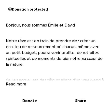
Donation protected
Bonjour, nous sommes Émilie et David
Notre rêve est en train de prendre vie : créer un
éco-lieu de ressourcement où chacun, même avec
un petit budget, pourra venir profiter de retraites
spirituelles et de moments de bien-être au cœur de
la nature.
Ce lieu accueillera des séjours allant d’un week-end à
Read more
une semaine, basés sur la simplicité, la sérénité et la
découverte de soi.
Donate
Share
Nous avons déjà trouvé la maison et le terrain, mais