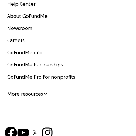
Help Center
About GoFundMe
Newsroom
Careers
GoFundMe.org
GoFundMe Partnerships
GoFundMe Pro for nonprofits
More resources