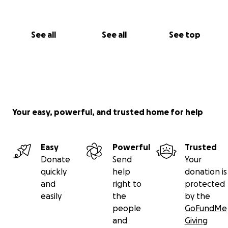
See all
See all
See top
Your easy, powerful, and trusted home for help
Easy
Powerful
Trusted
Donate
Send
Your
quickly
help
donation is
and
right to
protected
easily
the
by the
people
GoFundMe
and
Giving