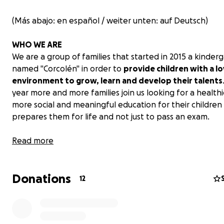
(Más abajo: en español / weiter unten: auf Deutsch)
WHO WE ARE
We are a group of families that started in 2015 a kinder
named "Corcolén" in order to
provide children with a l
environment to grow, learn and develop their talents
year more and more families join us looking for a health
more social and meaningful education for their children
prepares them for life and not just to pass an exam.
WHAT DO WE NEED? - A NEW CLASSROOM
Read more
Today we receive 90 children from kindergarten to pri
school (until 4th grade) in Romeral - a little town in centr
Donations
Every year we need to build a new classroom until we r
12
grade (with a projection of 160 children). With your don
can help us to build one new classroom and bathrooms,
urgently need
for the NEXT YEAR.