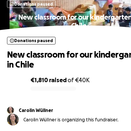
Donations paused
New classroom for our kindergarten
Chile
Donations paused
New classroom for our kinderga
in Chile
€1,810
raised
of
€40K
0% complete
Carolin Wüllner
Carolin Wüllner is organizing this fundraiser.