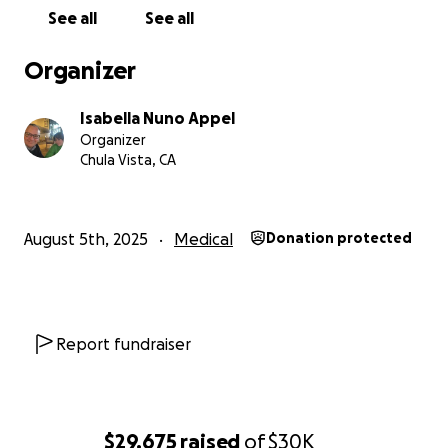
Con gratitud sus hijos
See all
See all
Marco, Pollyanna e Isabella.
Organizer
Isabella Nuno Appel
Organizer
Chula Vista, CA
August 5th, 2025
Medical
Donation protected
Report fundraiser
$29,675
raised
of
$30K