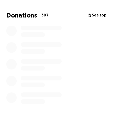
esto lo pone en un riesgo muy alto para sufrir un
infarto al corazón también, al cual hay una gran
Donations
307
See top
posibilidad de que no sobreviva. El si cuenta con
seguro medico pero no cubre el 100% de los gastos
y por esa razón necesitamos el apoyo de todos
aquellos que lo conocen y lo estiman.
Los gastos médicos, terapias, medicamentos y todo
lo que implica su cuidado seguirán aumentando.
Cualquier cantidad hará una gran diferencia para
nosotros. Y si en este momento no puedes donar,
una oración o compartir esta campaña también nos
ayudara enormemente.
Gracias por leer estas palabras. Gracias por su amor,
su tiempo y su generosidad.