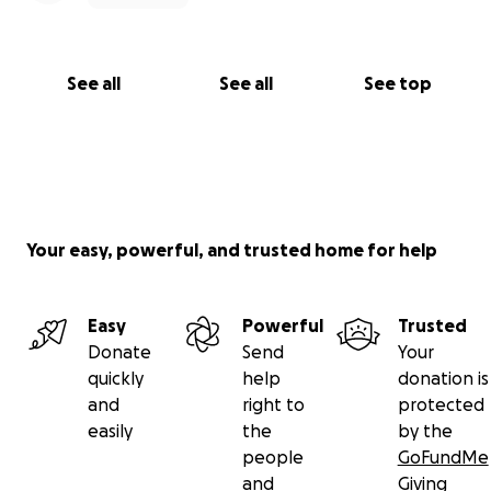
See all
See all
See top
Your easy, powerful, and trusted home for help
Easy
Powerful
Trusted
Donate
Send
Your
quickly
help
donation is
and
right to
protected
easily
the
by the
people
GoFundMe
and
Giving