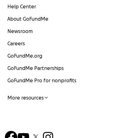
Help Center
About GoFundMe
Newsroom
Careers
GoFundMe.org
GoFundMe Partnerships
GoFundMe Pro for nonprofits
More resources