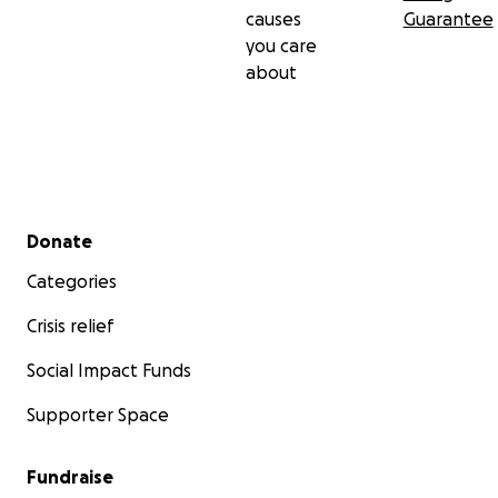
causes
Guarantee
you care
about
Secondary menu
Donate
Categories
Crisis relief
Social Impact Funds
Supporter Space
Fundraise