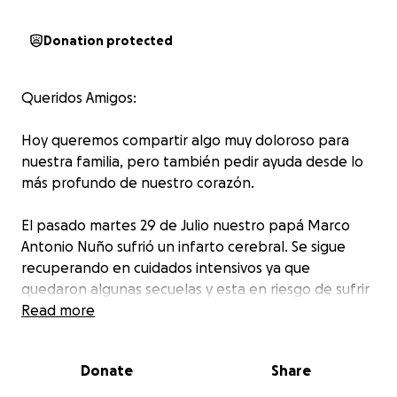
Donation protected
Queridos Amigos:
Hoy queremos compartir algo muy doloroso para
nuestra familia, pero también pedir ayuda desde lo
más profundo de nuestro corazón.
El pasado martes 29 de Julio nuestro papá Marco
Antonio Nuño sufrió un infarto cerebral. Se sigue
recuperando en cuidados intensivos ya que
quedaron algunas secuelas y esta en riesgo de sufrir
otro infarto, lo cual podría dejarlo paralizado o peor
Read more
costarle la vida. Dentro de los días que ha estado en
terapia intensiva se le han hecho una gran cantidad
Donate
Share
de estudios que también revelaron que tiene varias
arterias en el corazón severamente bloqueadas y