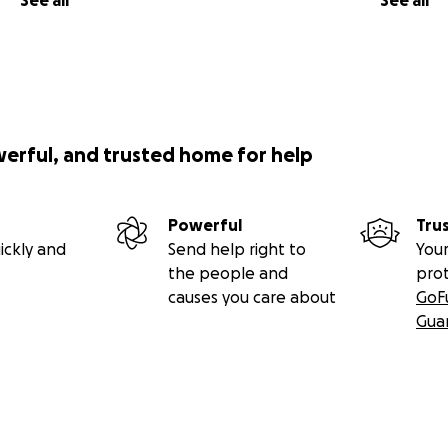
See all
See all
werful, and trusted home for help
Powerful
Tru
ickly and
Send help right to
Your
the people and
pro
causes you care about
GoF
Gua