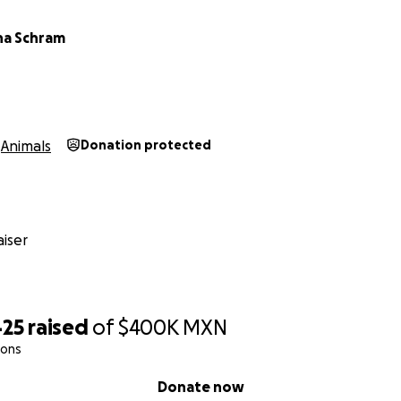
ina Schram
Animals
Donation protected
iser
425
raised
of
$400K
MXN
ions
Donate now