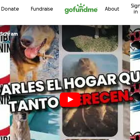
Sig
Skip to content
Donate
Fundraise
About
in
a Schram