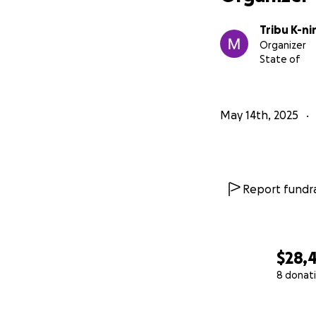
Tribu K-n
Organizer
State of
May 14th, 2025
Report fundra
$28,
8 donat
0% complete