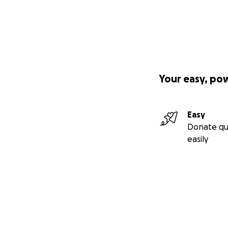
Your easy, po
Easy
Donate qu
easily