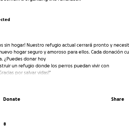
ected
ros sin hogar! Nuestro refugio actual cerrará pronto y neces
 nuevo hogar seguro y amoroso para ellos. Cada donación cu
. ¿Puedes donar hoy
struir un refugio donde los perros puedan vivir con
racias por salvar vidas!"
Donate
Share
8