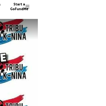
n
Start a
GoFundMe