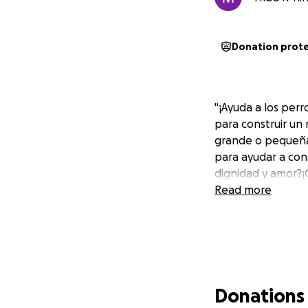
Donation prot
"¡Ayuda a los per
para construir un
grande o pequeña
para ayudar a con
dignidad y amor?¡G
Read more
Donations