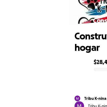
Cons
Constru
hogar
$28,
0% complete
Tribu K-nin
Tribu K-nin