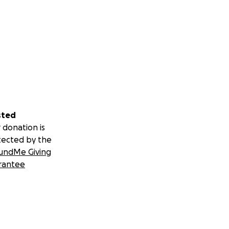
sted
 donation is
tected by the
undMe Giving
rantee