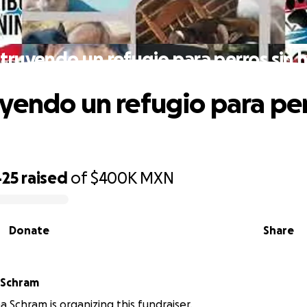
truyendo un refugio para perros sin 
yendo un refugio para per
425
raised
of
$400K
MXN
Donate
Share
a Schram
a Schram is organizing this fundraiser.