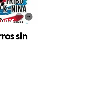
hogar
ros sin