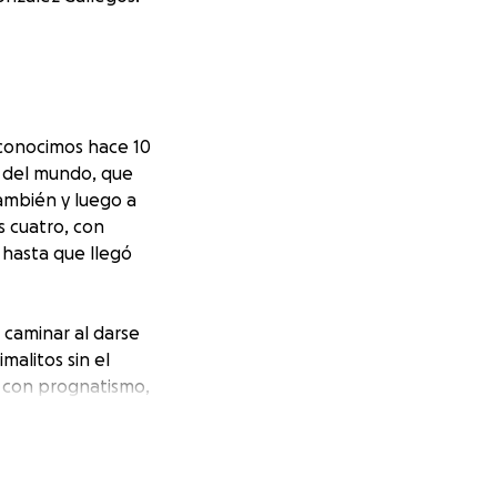
 conocimos hace 10
o del mundo, que
ambién y luego a
s cuatro, con
, hasta que llegó
 caminar al darse
malitos sin el
e con prognatismo,
ión. Lucas fue el
a encargado
y 26 gatos, ha
antes, investigado