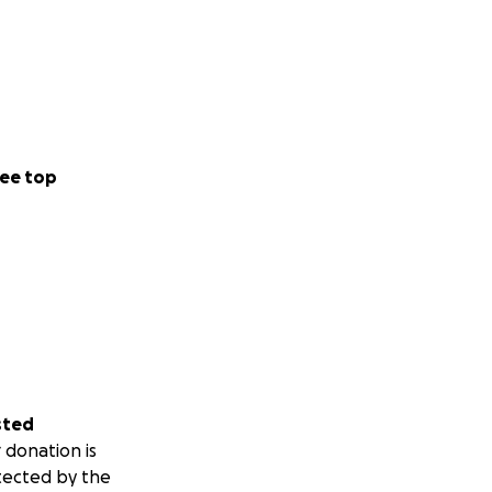
ee top
sted
 donation is
tected by the