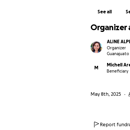
Si tu como yo, tie
See all
Se
hoy puedes ayudar
Organizer 
Puedes visitar la
labor.
ALINE ALP
Organizer
Guanajuato
Michell Ar
M
Beneficiary
May 8th, 2025
Report fundra