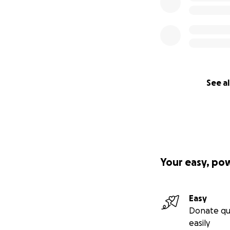
See al
Your easy, po
Easy
Donate qu
easily