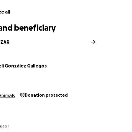
nes uno o mas peluditos que llegaron a tu vida gracias a un
e all
 a cambiar la vida de muchos más seres, a través de tu don
and beneficiary
s redes de Adopta León- Salvando Vidas y conocer un poco m
IZAR
eli González Gallegos
Animals
Donation protected
iser