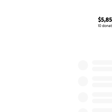
$5,8
10 donat
0% complete