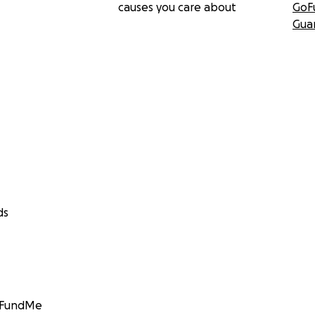
causes you care about
GoF
Gua
ds
GoFundMe