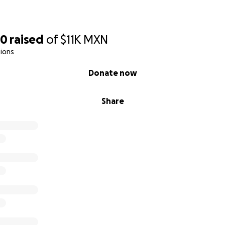
50
raised
of
$11K
MXN
ions
Donate now
Share