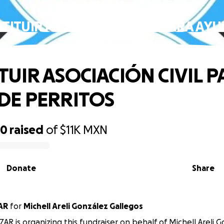
TITUIR ASOCIACIÓN CIVIL PARA AYU
PERRITOS
TUIR ASOCIACIÓN CIVIL P
DE PERRITOS
50
raised
of
$11K
MXN
Donate
Share
IZAR
for
Michell Areli González Gallegos
ZAR is organizing this fundraiser on behalf of Michell Areli 