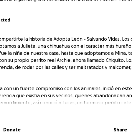
ected
ompartirte la historia de Adopta León - Salvando Vidas. Los
tamos a Julieta, una chihuahua con el caracter más hurañ
ue la niña de nuestra casa, hasta que adoptamos a Mina, t
con su propio perrito real Archie, ahora llamado Chiquito. Lo
erencia, de rodar por las calles y ser maltratados y malcomer
a con un fuerte compromiso con los animales, inició en este
erencia que existia en sus vecinos, quienes abandonaban ani
emordimiento, así conoció a Lucas, un hermoso perrito caf
ió integrar a su manada, al ver que no era elegido para adogc
 animalitos que han sido rescatados por Mich, quien se h
os de cubrir los gastos de cada rescate, más de 600 perros 
Donate
Share
a uno para facilitar su adogción, ha buscado familias adogt