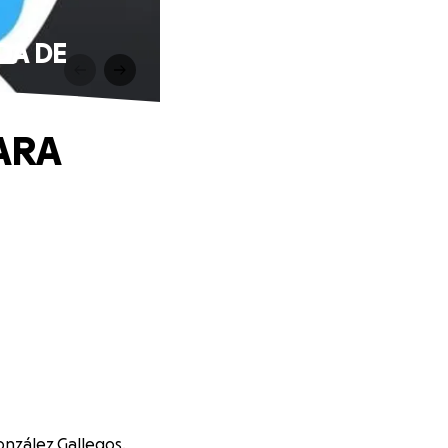
DA DE
ARA
González Gallegos.