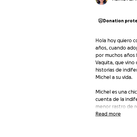
Donation prot
Hola hoy quiero c
años, cuando adop
por muchos años f
Vaquita, que vino 
historias de indif
Michel a su vida.
Michel es una chic
cuenta de la indif
menor rastro de r
que al final decid
Read more
primero de muchos
durante casi 12 añ
rehabilitado a cad