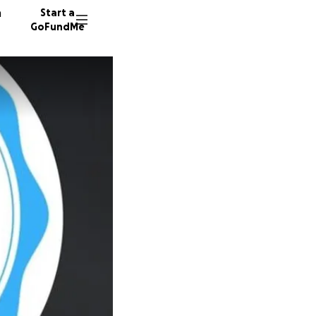
n
Start a
GoFundMe