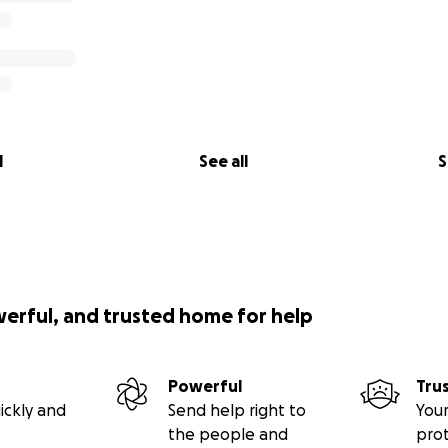
l
See all
S
werful, and trusted home for help
Powerful
Tru
ickly and
Send help right to
Your
the people and
pro