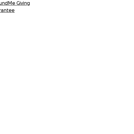
undMe Giving
rantee