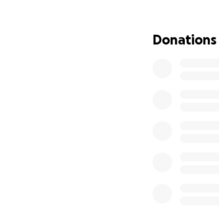
y dado seguimient
de la concientizac
Donations
Todo este tiempo,
familia y algunos 
fondos gubernamen
oficial.
Para este registro
algunos pasos, y 
aminorar el costo
redactando los es
conseguir gratis, 
Público, quien ta
Por eso creamos e
de los cuales $9,0
derechos en el Re