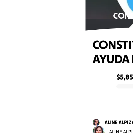
CONS
CONSTI
AYUDA 
$5,8
0% complete
ALINE ALP
ALINE ALPI