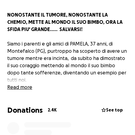
NONOSTANTE IL TUMORE, NONOSTANTE LA
CHEMIO, METTE AL MONDO IL SUO BIMBO, ORA LA
SFIDA PIU' GRANDE..... SALVARSI!
Siamo i parenti e gli amici di PAMELA, 37 anni, di
Montefalco (PG), purtroppo ha scoperto di avere un
tumore mentre era incinta, da subito ha dimostrato
il suo coraggio mettendo al mondo il suo bimbo
dopo tante sofferenze, diventando un esempio per
tutti noi.
Read more
Si, Pamela ha un linfoma primitivo del mediastino
non-Hodgkin di tipo aggressivo, diagnosticato al
Donations
sesto mese di gravidanza, questo non le ha impedito
2.4K
See top
di donare la vita al suo piccolo pur subendo i primi
cicli di chemioterapia con il suo Nicola in grembo.