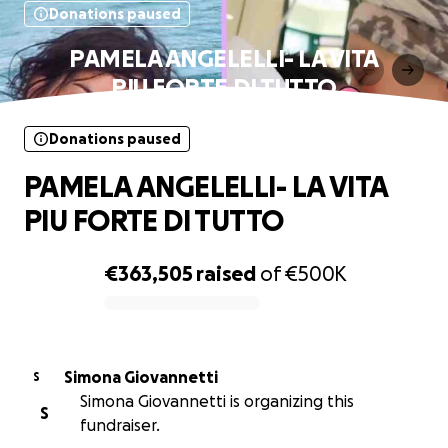
Donations paused
PAMELA ANGELELLI- LA VITA
PIU FORTE DI TUTTO
Donations paused
PAMELA ANGELELLI- LA VITA
PIU FORTE DI TUTTO
€363,505
raised
of
€500K
0% complete
Simona Giovannetti
S
Simona Giovannetti is organizing this
S
fundraiser.