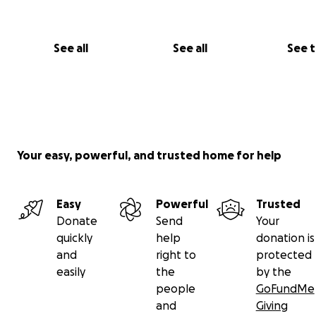
See all
See all
See 
Your easy, powerful, and trusted home for help
Easy
Powerful
Trusted
Donate
Send
Your
quickly
help
donation is
and
right to
protected
easily
the
by the
people
GoFundMe
and
Giving