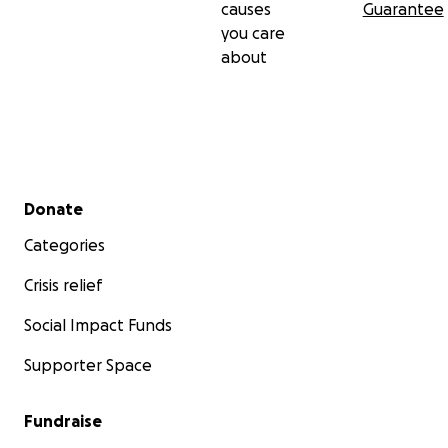
causes
Guarantee
you care
about
Secondary menu
Donate
Categories
Crisis relief
Social Impact Funds
Supporter Space
Fundraise