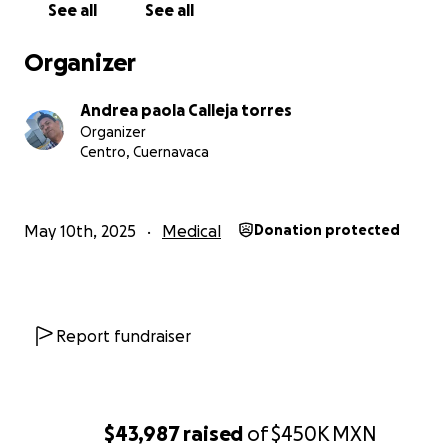
PODÓLOGO EDUARDO CALLEJA para darles actualizacio
See all
See all
constantes, sin más por el momento se les agradece de
corazón el apoyo que brindan a mi papá
Organizer
https://whatsapp.com/channel/0029VbAbJR83WHTQSd
Andrea paola Calleja torres
Organizer
Centro, Cuernavaca
May 10th, 2025
Medical
Donation protected
Report fundraiser
$43,987
raised
of
$450K
MXN