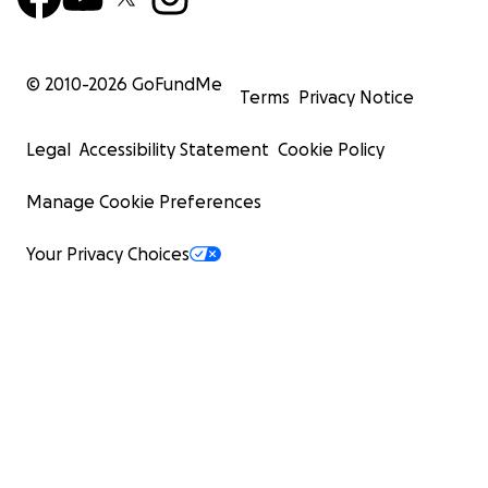
POS1437. Discursive Memory and Perception of
Lupus in Children, Adolescents, and Young People
Presenter: Dr. Laura Athié
© 2010-
2026
GoFundMe
Terms
Privacy Notice
POS1014-PARE. Agency for Recognizing the Disease:
Lúpica as a Tool for (Self-)Learning for Doctors and
Legal
Accessibility Statement
Cookie Policy
People with Lupus
Presenter: Dr. Efrén Calleja Macedo
Manage Cookie Preferences
ABS1251-PARE. In Search of a Law for the Rights of
Your Privacy Choices
People with Lupus in Mexico
Accepted for publication – Co-authored by Laura
Athié and Efrén Calleja
Who Are We?
Laura has lived with lupus for 24 years. Her body, her
resilience, and her voice have shaped research that
is now transforming how lupus is understood in Latin
America. Efrén is her partner, an editor, and co-