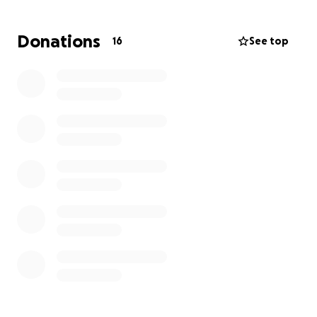
más importante del mundo en su tipo, que se
celebrará en Barcelona, España.
¡Por segunda
Donations
16
See top
ocasión fuimos seleccionados con tres trabajos!
Estamos muy orgullosos y agradecidos con la vida.
Con alegría profunda y compromiso, llevaremos
nuestras voces hasta allá, en nombre de todas las
personas que viven con lupus en México. Pero para
lograrlo, necesitamos tu ayuda.
Meta de recaudación:
$50,000 MXN
Este monto cubrirá:
Vuelos de ida y vuelta desde Puebla-Ciudad de
México-Puebla
Traslados y alimentación durante el congreso
en Barcelona
El costo de dos noches de hotel (Ya hemos
costeado el resto)