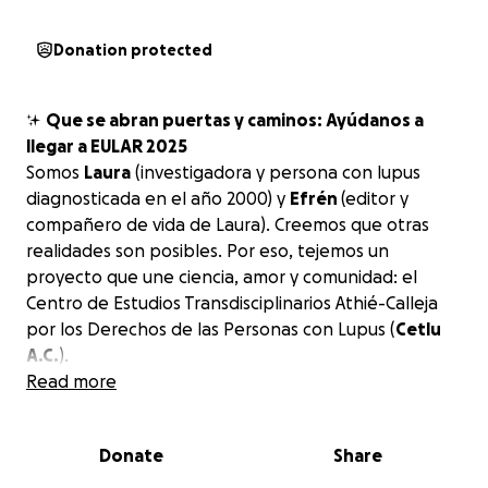
Donation protected
✨
Que se abran puertas y caminos: Ayúdanos a
llegar a EULAR 2025
Somos
Laura
(investigadora y persona con lupus
diagnosticada en el año 2000) y
Efrén
(editor y
compañero de vida de Laura). Creemos que otras
realidades son posibles. Por eso, tejemos un
proyecto que une ciencia, amor y comunidad: el
Centro de Estudios Transdisciplinarios Athié-Calleja
por los Derechos de las Personas con Lupus (
Cetlu
A.C.
).
Read more
Este 2025, tres trabajos nacidos desde nuestra
experiencia, nuestras investigaciones y el activismo
Donate
Share
colectivo, han sido seleccionados para presentarse
en el Congreso Europeo de Reumatología (EULAR), el