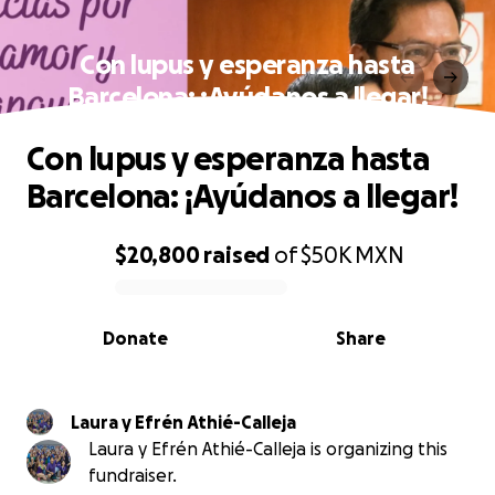
Con lupus y esperanza hasta
Barcelona: ¡Ayúdanos a llegar!
Con lupus y esperanza hasta
Barcelona: ¡Ayúdanos a llegar!
$20,800
raised
of
$50K
MXN
0% complete
Donate
Share
Laura y Efrén Athié-Calleja
Laura y Efrén Athié-Calleja is organizing this
fundraiser.