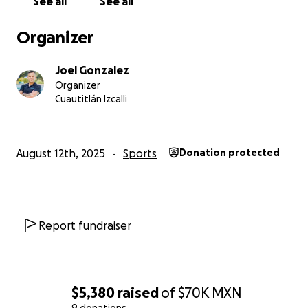
See all
See all
Organizer
Joel Gonzalez
Organizer
Cuautitlán Izcalli
August 12th, 2025
Sports
Donation protected
Report fundraiser
$5,380
raised
of
$70K
MXN