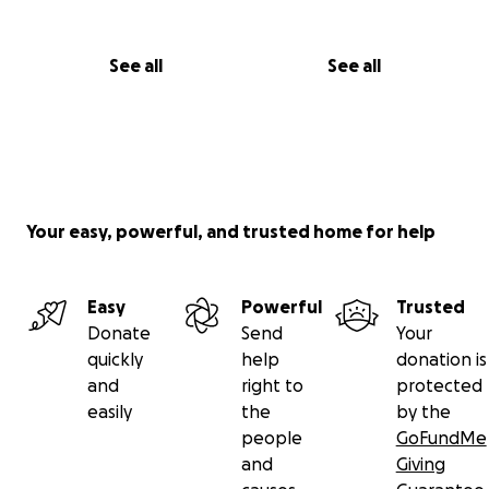
See all
See all
Your easy, powerful, and trusted home for help
Easy
Powerful
Trusted
Donate
Send
Your
quickly
help
donation is
and
right to
protected
easily
the
by the
people
GoFundMe
and
Giving