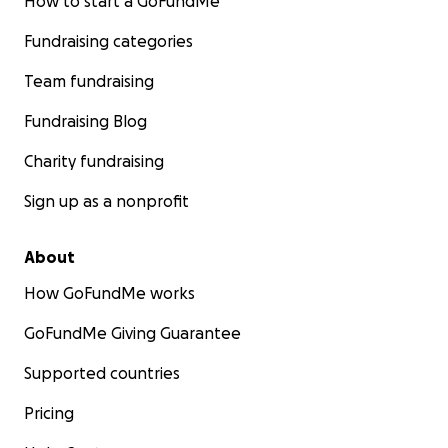
How to start a GoFundMe
Fundraising categories
Team fundraising
Fundraising Blog
Charity fundraising
Sign up as a nonprofit
About
How GoFundMe works
GoFundMe Giving Guarantee
Supported countries
Pricing