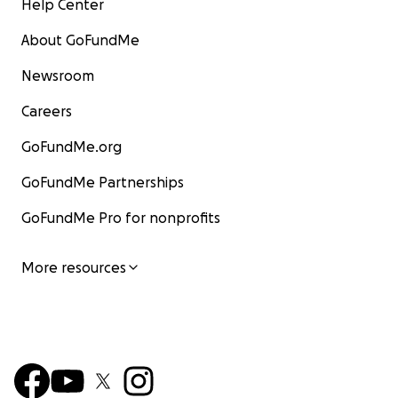
Help Center
About GoFundMe
Newsroom
Careers
GoFundMe.org
GoFundMe Partnerships
GoFundMe Pro for nonprofits
More resources