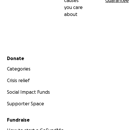
causes
Guarantee
you care
about
Secondary menu
Donate
Categories
Crisis relief
Social Impact Funds
Supporter Space
Fundraise