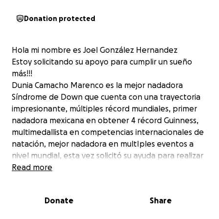
Donation protected
Hola mi nombre es Joel González Hernandez
Estoy solicitando su apoyo para cumplir un sueño
más!!!
Dunia Camacho Marenco es la mejor nadadora
Síndrome de Down que cuenta con una trayectoria
impresionante, múltiples récord mundiales, primer
nadadora mexicana en obtener 4 récord Guinness,
multimedallista en competencias internacionales de
natación, mejor nadadora en multIples eventos a
nivel mundial, esta vez solicitó su ayuda para realizar
el sueño de ir a competir a Tailandia ya que los
Read more
recursos no son suficientes, el viaje es carísimo y ella
depende de sus resultados para poder tener los
Donate
Share
apoyos de los directivos, ya que desgraciadamente
la categoría síndrome de Down no es considerada