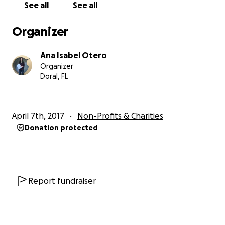
See all
See all
preparación de la comida para las escuelas y para
pagar los costos de envío de insumos de los centros
Organizer
de recolección a Venezuela y Colombia .
Ana Isabel Otero
Yo estaré retirando mensualmente los fondos a mi
Organizer
nombre para administrarlos según las necesidades
Doral, FL
de cada programa.
En nuestra página WEB pueden ver la info de todos
April 7th, 2017
Non-Profits & Charities
nuestros centros de recolección en el mundo y
Donation protected
tienen los links para donar tanto en Bs. como en $
www.comparteporunavida.com
Muchísimas gracias a todos por confiar en nosotros.
Report fundraiser
Un niño hace la diferencia
@CompartePorUnaVida