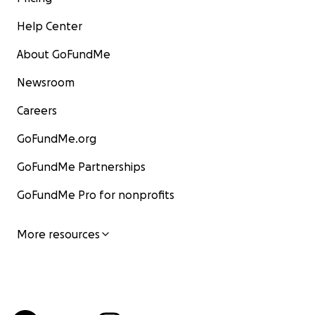
Help Center
About GoFundMe
Newsroom
Careers
GoFundMe.org
GoFundMe Partnerships
GoFundMe Pro for nonprofits
More resources