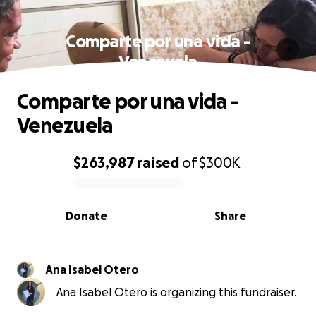
Comparte por una vida -
Venezuela
Comparte por una vida -
Venezuela
$263,987
raised
of
$300K
0% complete
Donate
Share
Ana Isabel Otero
Ana Isabel Otero is organizing this fundraiser.