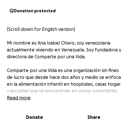
Donation protected
(Scroll down for English version)
Mi nombre es Ana Isabel Otero, soy venezolana
actualmente viviendo en Venezuela. Soy fundadora y
directora de Comparte por una Vida.
Comparte por una Vida es una organización sin fines
de lucro que desde hace dos años y medio se enfoca
en la alimentación infantil en hospitales, casas hogar
y escuelas que se encuentran en zonas vulnerables.
Es por ello que para poder aliviar esta problemática,
Read more
en la medida de lo posible, se recolectan insumos y
fondos.
Donate
Share
Actualmente se atienden a: