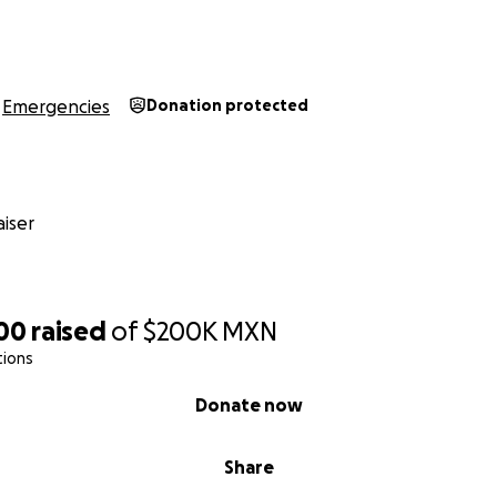
Emergencies
Donation protected
iser
200
raised
of
$200K
MXN
tions
Donate now
Share