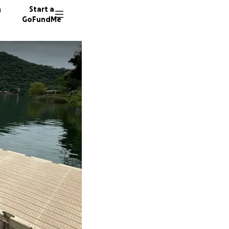
n
Start a
GoFundMe