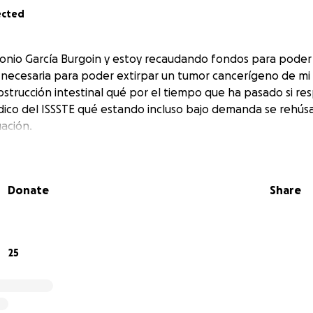
ected
tonio García Burgoin y estoy recaudando fondos para poder 
necesaria para poder extirpar un tumor cancerígeno de mi
trucción intestinal qué por el tiempo que ha pasado si re
édico del ISSSTE qué estando incluso bajo demanda se rehú
uación.
Donate
Share
25