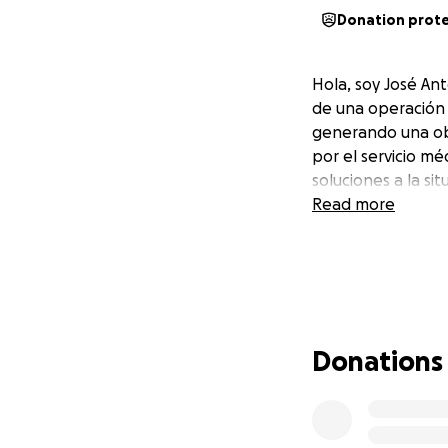
Donation prot
Hola, soy José An
de una operación 
generando una obs
por el servicio m
soluciones a la sit
Read more
Donations