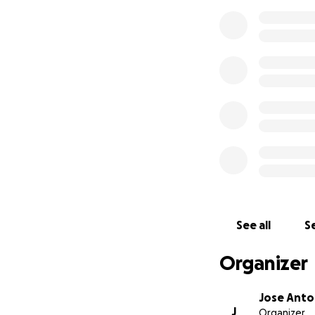
See all
Se
Organizer
Jose Anto
J
Organizer