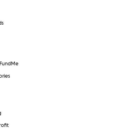
ds
GoFundMe
ories
g
ofit