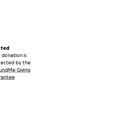
sted
 donation is
tected by the
undMe Giving
rantee