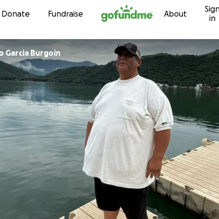
Sig
Skip to content
Donate
Fundraise
About
in
o Garcia Burgoin