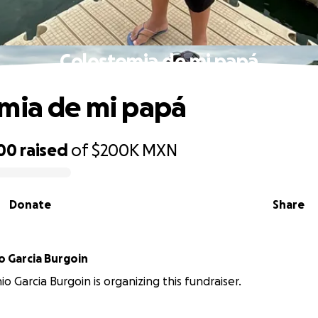
Colostomia de mi papá
mia de mi papá
200
raised
of
$200K
MXN
Donate
Share
o Garcia Burgoin
o Garcia Burgoin is organizing this fundraiser.