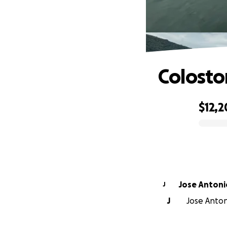
Colosto
$12,
0% complete
Jose Antoni
J
J
Jose Antoni