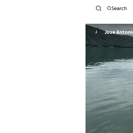
Search
Jose Antoni
J