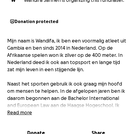
W
Wandifa Sanneh is organizing this fundraiser.
Donation protected
Mijn naam is Wandifa, ik ben een voormalig atleet uit
Gambia en ben sinds 2014 in Nederland. Op de
Afrikaanse spelen won ik zilver op de 400 meter. In
Nederland deed ik ook aan topsport en lange tijd
zat mijn leven in een stijgende lijn.
Naast het sporten gebruik ik ook graag mijn hoofd
om mensen te helpen. In de afgelopen jaren ben ik
daarom begonnen aan de Bachelor International
and European Law aan de Haagse Hogeschool. Ik
volg de studie met veel plezier en toewijding en heb
Read more
alle vakken die ik volgde direct behaald. De
stijgende lijn in mijn leven werd hard onderbroken
Donate
Share