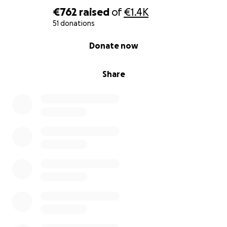
€762
raised
of
€1.4K
51 donations
0% complete
Donate now
Share