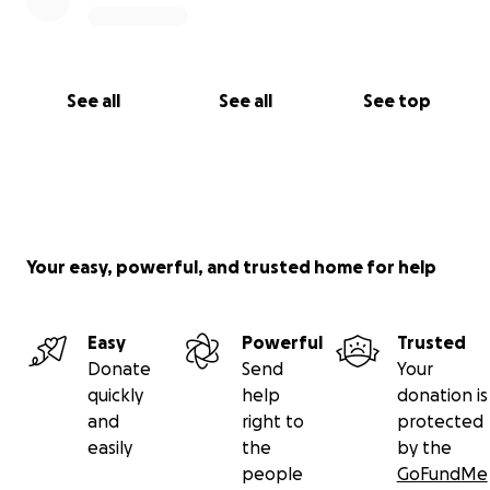
See all
See all
See top
Your easy, powerful, and trusted home for help
Easy
Powerful
Trusted
Donate
Send
Your
quickly
help
donation is
and
right to
protected
easily
the
by the
people
GoFundMe