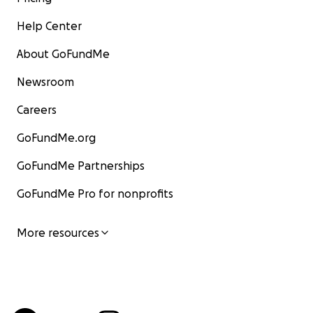
Help Center
About GoFundMe
Newsroom
Careers
GoFundMe.org
GoFundMe Partnerships
GoFundMe Pro for nonprofits
More resources