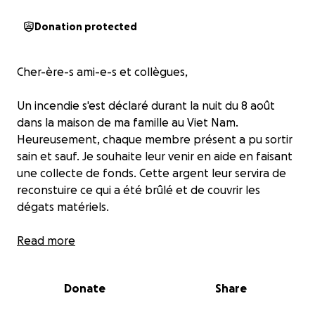
Donation protected
Cher-ère-s ami-e-s et collègues,
Un incendie s'est déclaré durant la nuit du 8 août
dans la maison de ma famille au Viet Nam.
Heureusement, chaque membre présent a pu sortir
sain et sauf. Je souhaite leur venir en aide en faisant
une collecte de fonds. Cette argent leur servira de
reconstuire ce qui a été brûlé et de couvrir les
dégats matériels.
Update:
Read more
La maison est actuellement en reconstruction. Ma
famille loge temporairement chez des proches.
Donate
Share
Votre aide leur est précieuse. Un grand merci à
toutes et tous pour le soutien que vous apportez.