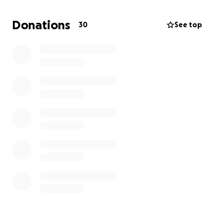
Nous avons passé les 25% de l'objectif fixé ! Nous
Donations
30
See top
continuons à chercher des fonds pour financer les
travaux. N'hésitez pas à partager autour de vous, sur
les réseaux sociaux et/ou de faire un don.
Merci pour votre soutien !