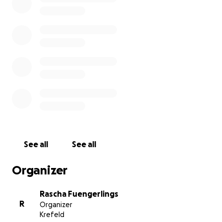
Für einen Spendenbeitrag von 5€ könnt ihr ein
kleines Stück probieren und eine große Menge
beitragen Menschen in Gaza zu retten.
100% gehen nach Gaza und erreichen die Menschen
vor Ort.
See all
See all
Organizer
Rascha Fuengerlings
R
Organizer
Krefeld