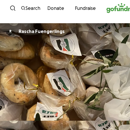
Skip to content
Search
Donate
Fundraise
Rascha Fuengerlings
R