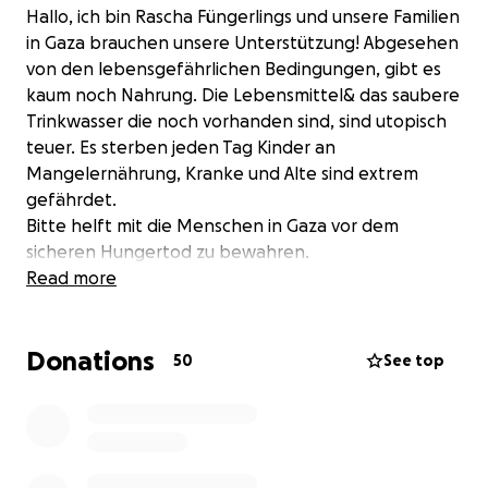
Hallo, ich bin Rascha Füngerlings und unsere Familien
in Gaza brauchen unsere Unterstützung! Abgesehen
von den lebensgefährlichen Bedingungen, gibt es
kaum noch Nahrung. Die Lebensmittel& das saubere
Trinkwasser die noch vorhanden sind, sind utopisch
teuer. Es sterben jeden Tag Kinder an
Mangelernährung, Kranke und Alte sind extrem
gefährdet.
Bitte helft mit die Menschen in Gaza vor dem
sicheren Hungertod zu bewahren.
Wir danken Euch von Herzen und freuen uns über
Read more
jeden kleinen Beitrag, der ein Schluck sauberes
Wasser ermöglicht.
Donations
50
See top
Das ist keine politische Frage, es geht nur um
Menschlichkeit❤️✌
Wir backen für Euch traditionelles palästinensisches
Gebäck Ka‘ak.