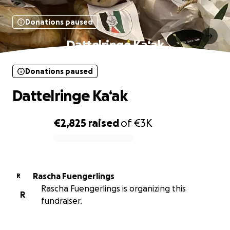
Donations paused
Dattelringe Ka‘ak
Donations paused
Dattelringe Ka‘ak
€2,825
raised
of
€3K
0% complete
Rascha Fuengerlings
R
Rascha Fuengerlings is organizing this
R
fundraiser.