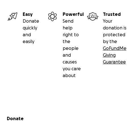
Easy
Powerful
Trusted
Donate
Send
Your
quickly
help
donation is
and
right to
protected
easily
the
by the
people
GoFundMe
and
Giving
causes
Guarantee
you care
about
Secondary menu
Donate