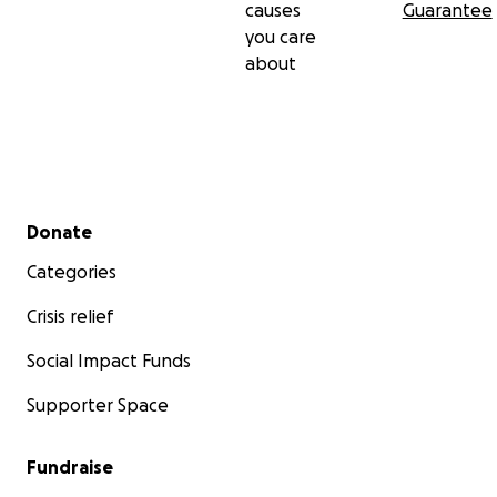
causes
Guarantee
you care
about
Secondary menu
Donate
Categories
Crisis relief
Social Impact Funds
Supporter Space
Fundraise