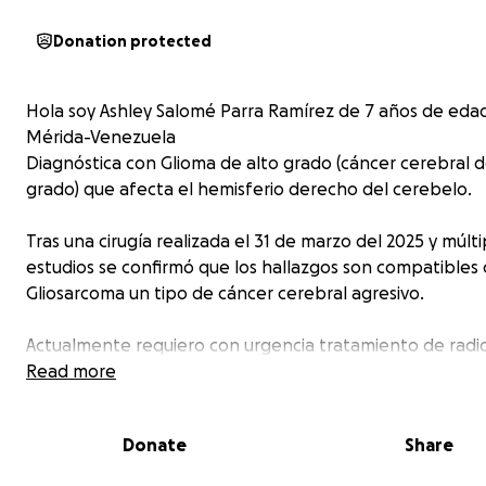
Donation protected
Hola soy Ashley Salomé Parra Ramírez de 7 años de eda
Mérida-Venezuela
Diagnóstica con Glioma de alto grado (cáncer cerebral d
grado) que afecta el hemisferio derecho del cerebelo.
Tras una cirugía realizada el 31 de marzo del 2025 y múlti
estudios se confirmó que los hallazgos son compatibles
Gliosarcoma un tipo de cáncer cerebral agresivo.
Actualmente requiero con urgencia tratamiento de radi
externa 3D/IMRT que incluye 30 sesiones con una dosis d
Read more
180 cGy, totalizando 5400 cGy. Con un costo total de 4.3
Donate
Share
Adicional debo realizar exámenes de rutina durante el
tratamiento que tiene un costo adicional.