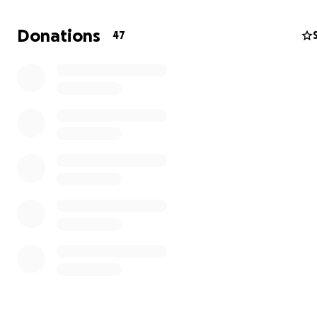
Debido a la situación económica de mi país mis padres s
Donations
47
la necesidad de recurrir a ustedes para contar con cualq
donación para costear mi tratamiento oncológico cada 
puede marcar la diferencia en mi lucha ya que no cont
esa alta cantidad de dinero.
Mis padres y yo estaremos agradecidos por su valioso a
colaboración.
De ante mano Dios les pague y les bendiga.