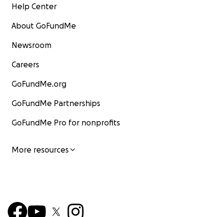
Help Center
About GoFundMe
Newsroom
Careers
GoFundMe.org
GoFundMe Partnerships
GoFundMe Pro for nonprofits
More resources