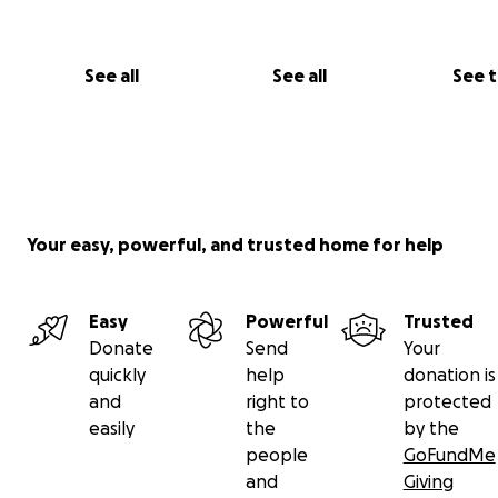
See all
See all
See 
Your easy, powerful, and trusted home for help
Easy
Powerful
Trusted
Donate
Send
Your
quickly
help
donation is
and
right to
protected
easily
the
by the
people
GoFundMe
and
Giving