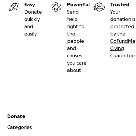
Easy
Powerful
Trusted
Donate
Send
Your
quickly
help
donation is
and
right to
protected
easily
the
by the
people
GoFundMe
and
Giving
causes
Guarantee
you care
about
Secondary menu
Donate
Categories