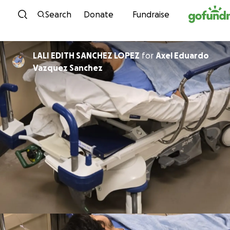
Skip to content
Search
Donate
Fundraise
LALI EDITH SANCHEZ LOPEZ
for
Axel Eduardo
Vazquez Sanchez