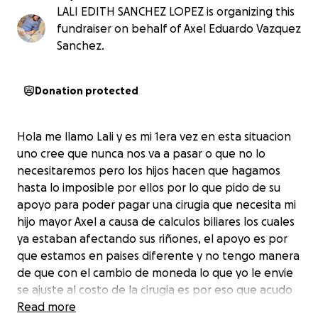
LALI EDITH SANCHEZ LOPEZ is organizing this
fundraiser on behalf of Axel Eduardo Vazquez
Sanchez.
Donation protected
Hola me llamo Lali y es mi 1era vez en esta situacion
uno cree que nunca nos va a pasar o que no lo
necesitaremos pero los hijos hacen que hagamos
hasta lo imposible por ellos por lo que pido de su
apoyo para poder pagar una cirugia que necesita mi
hijo mayor Axel a causa de calculos biliares los cuales
ya estaban afectando sus riñones, el apoyo es por
que estamos en paises diferente y no tengo manera
de que con el cambio de moneda lo que yo le envie
se ajuste al costo de la cirugia es por eso que acudo
a este servicio para poder lograr el objetivo y mi hijo
Read more