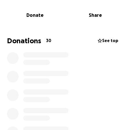
pueda volver sano y salvo a casa. GRACIAS.
Donate
Share
Donations
30
See top