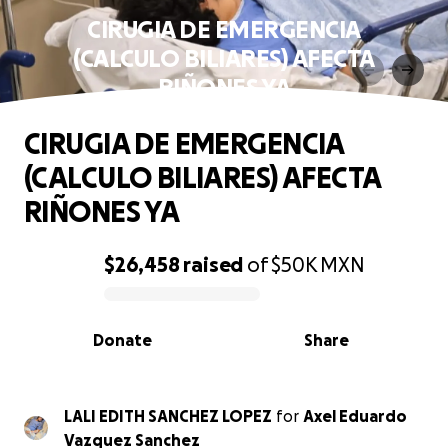
CIRUGIA DE EMERGENCIA
(CALCULO BILIARES) AFECTA
RIÑONES YA
CIRUGIA DE EMERGENCIA
(CALCULO BILIARES) AFECTA
RIÑONES YA
$26,458
raised
of
$50K
MXN
0% complete
Donate
Share
LALI EDITH SANCHEZ LOPEZ
for
Axel Eduardo
Vazquez Sanchez