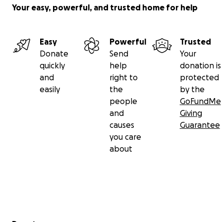
Your easy, powerful, and trusted home for help
Easy
Powerful
Trusted
Donate
Send
Your
quickly
help
donation is
and
right to
protected
easily
the
by the
people
GoFundMe
and
Giving
causes
Guarantee
you care
about
Secondary menu