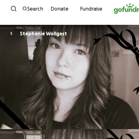
Skip to content
Search
Donate
Fundraise
Stephanie Wollgast
S