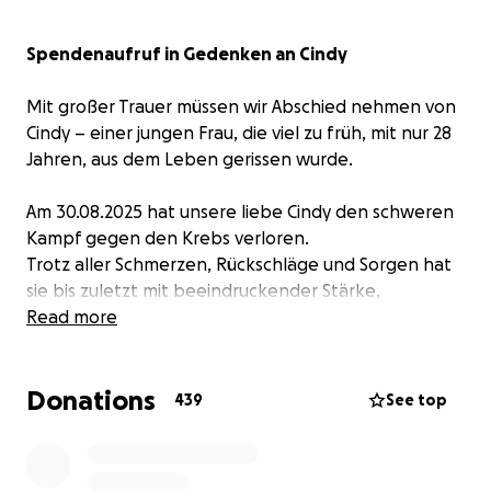
Spendenaufruf in Gedenken an Cindy
Mit großer Trauer müssen wir Abschied nehmen von
Cindy – einer jungen Frau, die viel zu früh, mit nur 28
Jahren, aus dem Leben gerissen wurde.
Am 30.08.2025 hat unsere liebe Cindy den schweren
Kampf gegen den Krebs verloren.
Trotz aller Schmerzen, Rückschläge und Sorgen hat
sie bis zuletzt mit beeindruckender Stärke,
Hoffnung und Lebensmut gekämpft – so, wie wir sie
Read more
alle kannten: mutig, herzlich, tapfer und voller Liebe
für andere.
Donations
439
See top
Cindy war nicht nur eine liebevolle Tochter,
Schwester, Lebenspartnerin und treue Freundin,
sondern auch ein engagiertes Mitglied der