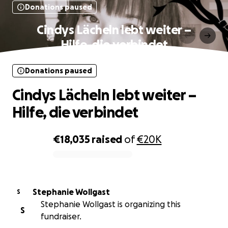
Donations paused
Cindys Lächeln lebt weiter –
Hilfe, die verbindet
Donations paused
Cindys Lächeln lebt weiter –
Hilfe, die verbindet
€18,035
raised
of
€20K
0% complete
Stephanie Wollgast
S
Stephanie Wollgast is organizing this
S
fundraiser.