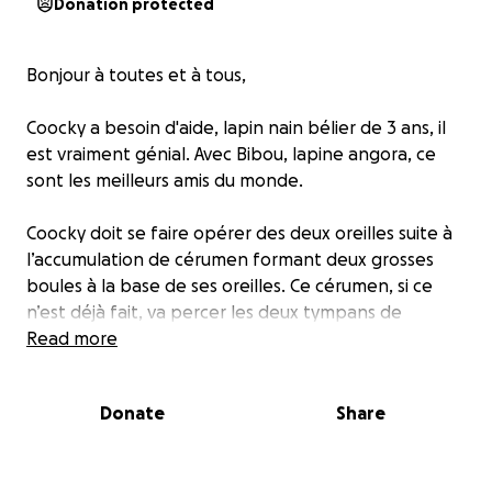
Donation protected
Bonjour à toutes et à tous,
Coocky a besoin d'aide, lapin nain bélier de 3 ans, il
est vraiment génial. Avec Bibou, lapine angora, ce
sont les meilleurs amis du monde.
Coocky doit se faire opérer des deux oreilles suite à
l’accumulation de cérumen formant deux grosses
boules à la base de ses oreilles. Ce cérumen, si ce
n’est déjà fait, va percer les deux tympans de
Coocky... Ce qui va provoquer chez lui de fortes
Read more
douleurs à la fois physiques et mentales comme des
problèmes au cerveau, perte d'équilibre, une faible
Donate
Share
alimentation et son espérance de vie réduite.
Il existe deux opérations pour Coocky, celle à