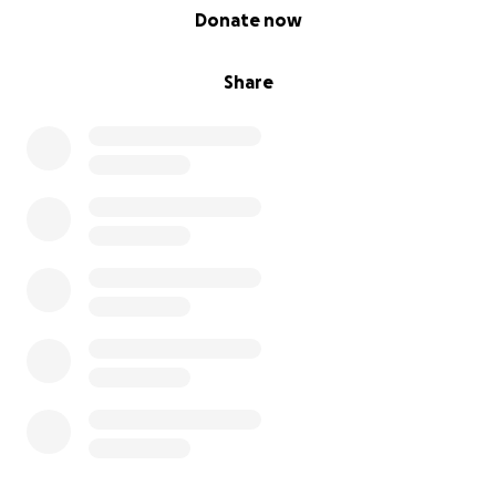
0% complete
Donate now
Un grand merci pour lui et pour Bibou !
_______________________
Share
Hello everyone,
Coocky needs help. He is a 3-year-old dwarf lop
rabbit and is truly amazing. Along with Bibou, an
angora doe, they are the best friends.
Coocky needs surgery on both ears due to a buildup
of earwax forming two large lumps at the base of
his ears. This earwax, if not already done, will rupture
both of Coocky’s eardrums... which will cause him
severe physical and mental pain such as brain issues,
loss of balance, poor appetite, and a reduced life
expectancy.