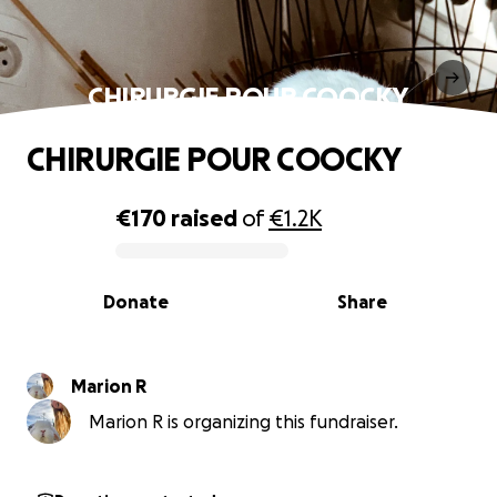
CHIRURGIE POUR COOCKY
CHIRURGIE POUR COOCKY
€170
raised
of
€1.2K
0% complete
Donate
Share
Marion R
Marion R is organizing this fundraiser.