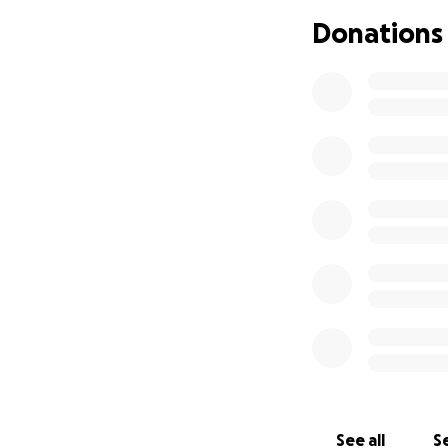
Kosten Zusamme
Donations
Allgemeine 
Röntgen
CT/MRT
Knie OP beid
Hüft und Le
Schmerz Me
Physiothera
Anfahrten zu
See all
Se