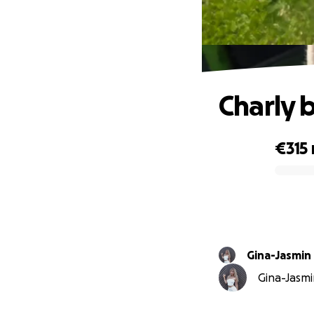
Charly 
€315
0% complete
Gina-Jasmin