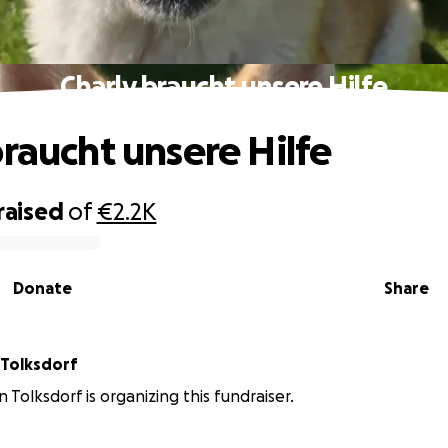
Charly braucht unsere Hilfe
braucht unsere Hilfe
raised
of
€2.2K
Donate
Share
Gina-Jasmin Tolksdorf
 Tolksdorf is organizing this fundraiser.