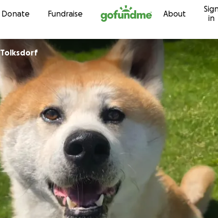
Sig
Skip to content
Donate
Fundraise
About
in
Gina-Jasmin Tolksdorf