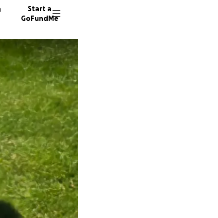
n
Start a
GoFundMe
V
12 dono