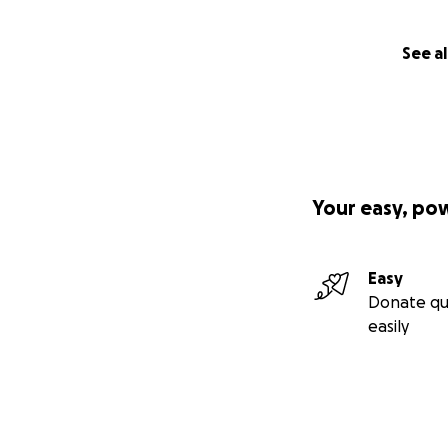
See al
Your easy, po
Easy
Donate qu
easily