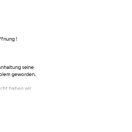
ffnung !
hnhaltung seine
roblem geworden.
ucht haben wir