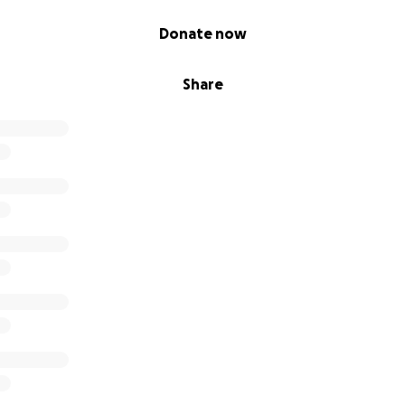
Donate now
Share