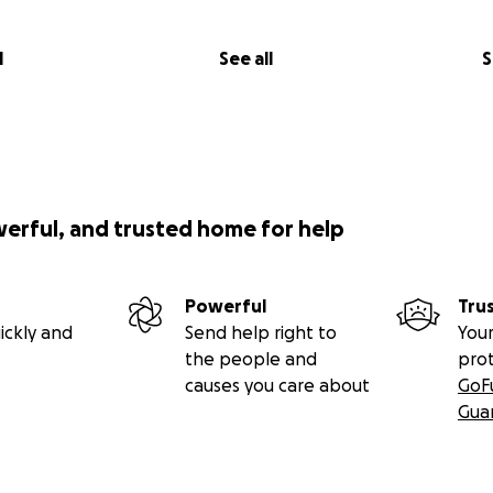
l
See all
S
werful, and trusted home for help
Powerful
Tru
ickly and
Send help right to
Your
the people and
pro
causes you care about
GoF
Gua