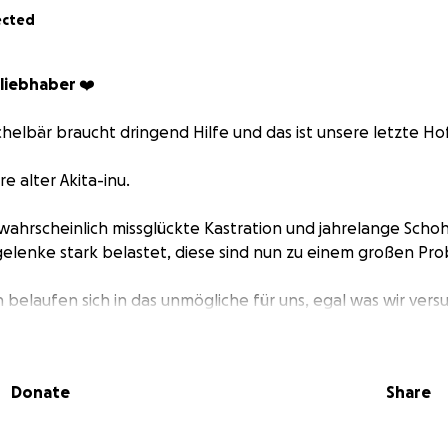
ected
rliebhaber ❤️
helbär braucht dringend Hilfe und das ist unsere letzte Ho
hre alter Akita-inu.
 wahrscheinlich missglückte Kastration und jahrelange Scho
gelenke stark belastet, diese sind nun zu einem großen P
n belaufen sich in das unmögliche für uns, egal was wir vers
.
h dringend um Hilfe...
Donate
Share
 bringt Charly ein Stück näher an ein Schmerzfreies Leben