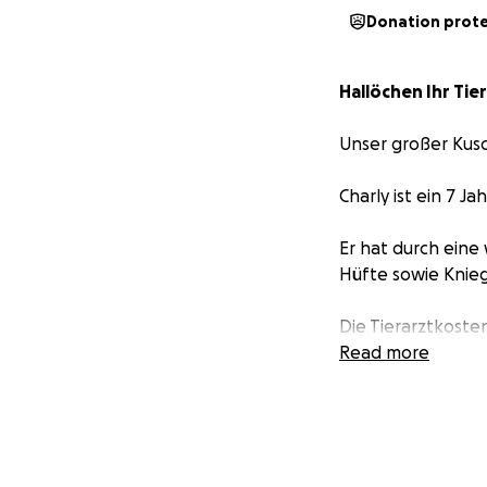
Donation prot
Hallöchen Ihr Tie
Unser großer Kusc
Charly ist ein 7 Ja
Er hat durch eine
Hüfte sowie Knie
Die Tierarztkoste
kommen nicht ran
Read more
Nun bitten wir euc
Jeder einzelne 1€