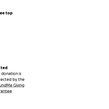
ee top
sted
 donation is
tected by the
undMe Giving
rantee