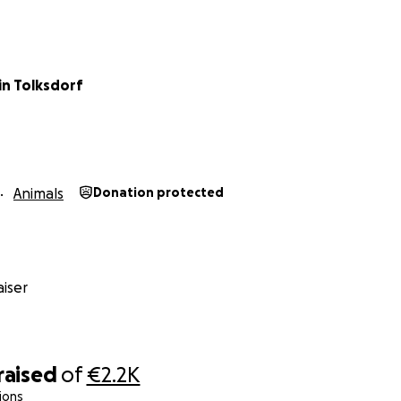
in Tolksdorf
Animals
Donation protected
iser
raised
of
€2.2K
ions