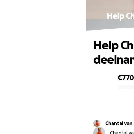
Help Ch
Help Ch
deelna
€77
0% complete
Chantal van
Chantal va