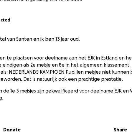
ected
tal van Santen en ik ben 13 jaar oud.
ten te plaatsen voor deelname aan het EJK in Estland en het
 eindigen als 2e meisje en 8e in het algemeen klassement. 
aar als: NEDERLANDS KAMPIOEN Pupillen meisjes niet kunne
 geworden. Dat is natuurlijk ook een prachtige prestatie.
n de 1e 3 meisjes zijn gekwalificeerd voor deelname EJK en W
g.
k aan beide toernooien gaan meedoen maar dat is helaas nie
r jammer maar het gaat gewoon niet. Ik zal dus niet spelen o
Donate
Share
nu wel een ander meisje die kans gaat krijgen waarschijnlijk