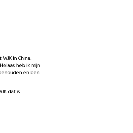
 WJK in China.
Helaas heb ik mijn
n behouden en ben
JK dat is
t haalbaar. Wel
p het EJK in
, dat is ook mooi.