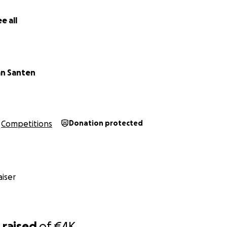
e all
an Santen
Competitions
Donation protected
iser
1e 3 meisjes is dus geen officieel podium meer omdat de 
kel prijzen in de algemene categorie. Wel hebben we als m
0
raised
of
€4K