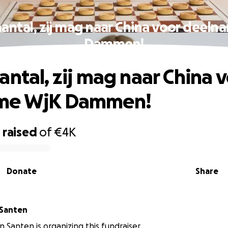
antal, zij mag naar China voor deel
Dammen!
antal, zij mag naar China 
me WjK Dammen!
0
raised
of
€4K
Donate
Share
 Santen
n Santen is organizing this fundraiser.