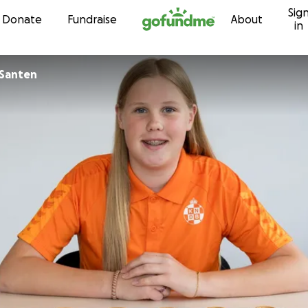
Sig
Skip to content
Donate
Fundraise
About
in
 Santen