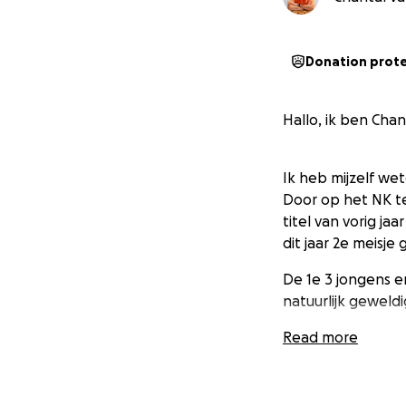
Donation prot
Hallo, ik ben Chan
Ik heb mijzelf we
Door op het NK te
titel van vorig j
dit jaar 2e meisje
De 1e 3 jongens e
natuurlijk geweldi
Read more
Het liefste zou i
vindt ik dat supe
Estland, waardoor 