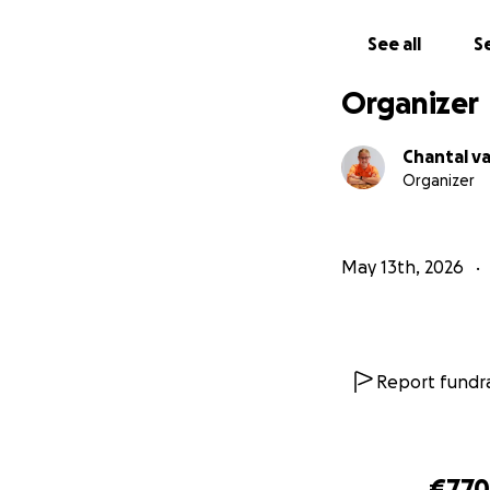
See all
Se
Organizer
Chantal v
Organizer
May 13th, 2026
Report fundra
Deze foto met de 
heeft gekozen. En
zelf gemaakt.
€77