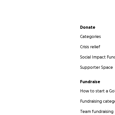
Om iets terug te 
met voorafgaand a
voor interesse ka
Secondary menu
Donate
De reis naar China
Categories
eerst een paar da
waar de toernooie
Crisis relief
okt t/m 8 novembe
Social Impact Fun
Supporter Space
Fundraise
How to start a 
Fundraising categ
Team fundraising