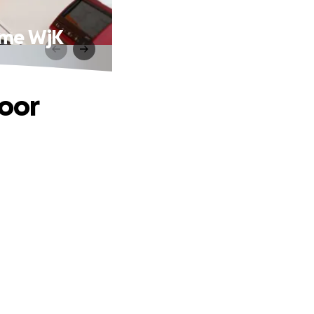
name WjK
voor