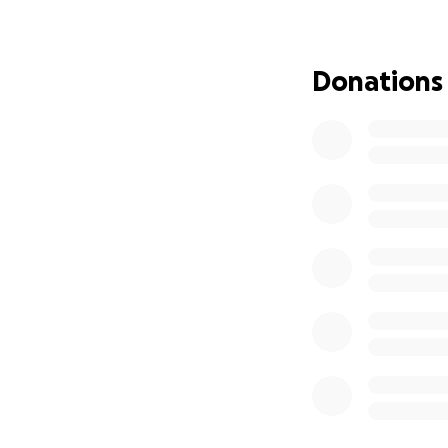
Vanwege de erg ho
te gaan spelen. Di
Donations
ambitieus toernooi
Ik kan jullie hu
daarom ook aan u 
De kosten zijn 40
Blitz) en reis en 
van een van mijn o
meerdere acties t
op dit toernooi d
Waar ik vorig jaa
Kampioen bij de m
enkel een algeme