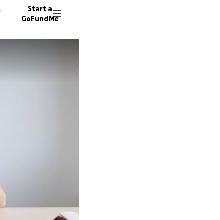
n
Start a
GoFundMe
N
T
34 dono