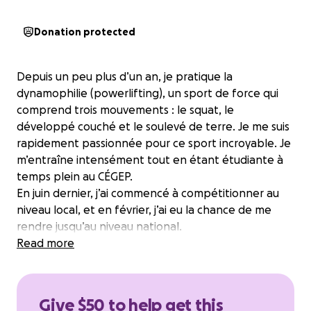
Donation protected
Depuis un peu plus d’un an, je pratique la
dynamophilie (powerlifting), un sport de force qui
comprend trois mouvements : le squat, le
développé couché et le soulevé de terre. Je me suis
rapidement passionnée pour ce sport incroyable. Je
m’entraîne intensément tout en étant étudiante à
temps plein au CÉGEP.
En juin dernier, j’ai commencé à compétitionner au
niveau local, et en février, j’ai eu la chance de me
rendre jusqu’au niveau national.
En août prochain, je représenterai le Canada au
Read more
Championnat mondial de dynamophilie, dans la
catégorie sub-junior -76 kg, qui se déroulera au Costa
Rica.
Give $50 to help get this
Malheureusement, bien que certaines pièces