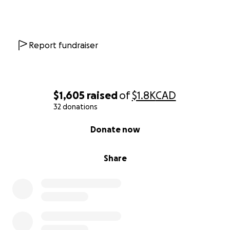
Report fundraiser
$1,605
raised
of
$1.8K
CAD
32 donations
0% complete
Donate now
Share