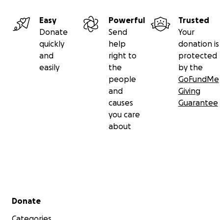
Easy
Powerful
Trusted
Donate
Send
Your
quickly
help
donation is
and
right to
protected
easily
the
by the
people
GoFundMe
and
Giving
causes
Guarantee
you care
about
Secondary menu
Donate
Categories