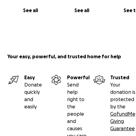
See all
See all
See 
Your easy, powerful, and trusted home for help
Easy
Powerful
Trusted
Donate
Send
Your
quickly
help
donation is
and
right to
protected
easily
the
by the
people
GoFundMe
and
Giving
causes
Guarantee
you care