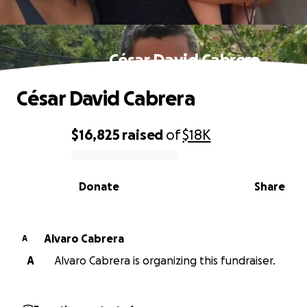
César David Cabrera
César David Cabrera
$16,825
raised
of
$18K
0% complete
Donate
Share
Alvaro Cabrera
A
A
Alvaro Cabrera is organizing this fundraiser.