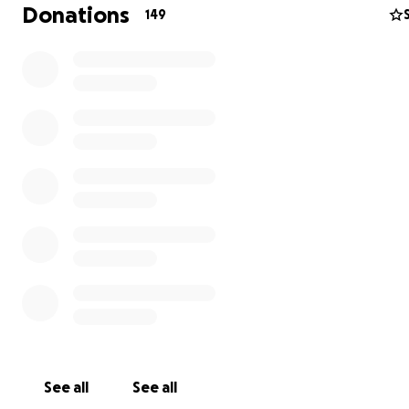
contra el cáncer , quedando viudo y devastado con sus
Donations
149
pequeños hijos .
cesar no se rindió a pesar del dolor de la gran pérdida el
continuó trabajando duro para sacar adelante a sus hijos
Hoy estos niños también perdieron a su padre al sufrir 
cardiaco repentino dejando a sus hijos y familia en prof
vacio .
Estamos pidiendo humildemente cualquier apoyo financ
puedan ofrecer para ayudar con los costos del traslado 
restos de César a su país natal Guatemala , Ninguna can
demasiado pequeña.
Gracias a todos desde el fondo de nuestros corazones p
apoyo, ya sea una donación, un compartir o una oración.
See all
See all