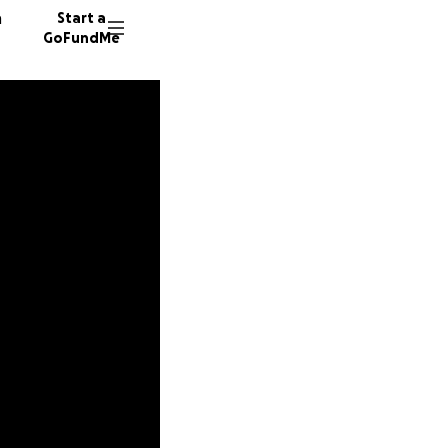
n
Start a
GoFundMe