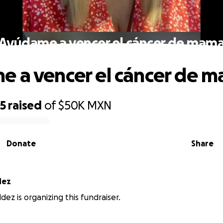
Ayúdame a vencer el cáncer de mam
 a vencer el cáncer de 
85
raised
of
$50K
MXN
Donate
Share
dez
ldez is organizing this fundraiser.