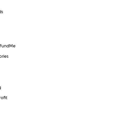
ds
GoFundMe
ories
g
ofit