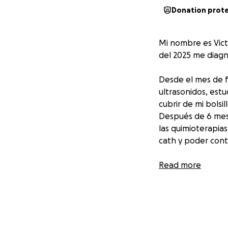
Donation prot
Mi nombre es Vict
del 2025 me diagn
Desde el mes de fe
ultrasonidos, est
cubrir de mi bolsi
Después de 6 mes
las quimioterapia
cath
y poder conti
Justo cuando me d
Read more
hijos y yo, sin em
gastos de esta e
Este mes de agost
cirugía tenía que
MXN
, para cubrir