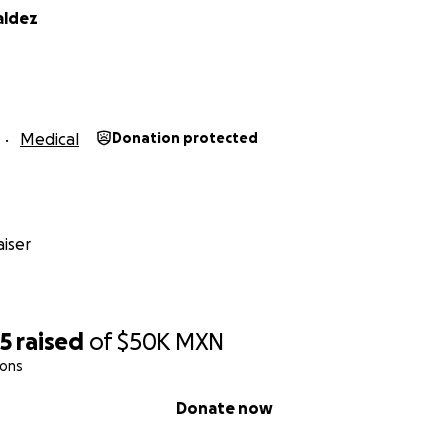
aldez
Medical
Donation protected
iser
85
raised
of
$50K
MXN
ions
Donate now