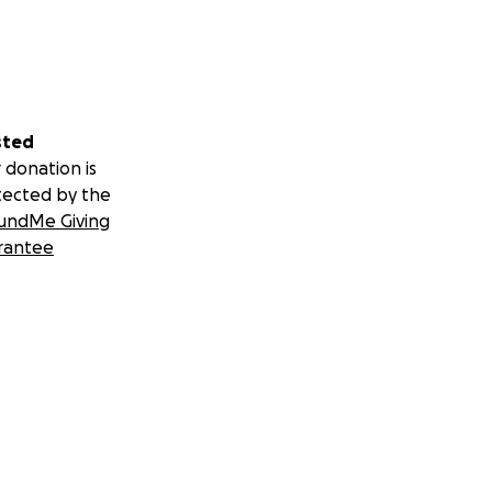
sted
 donation is
tected by the
undMe Giving
rantee