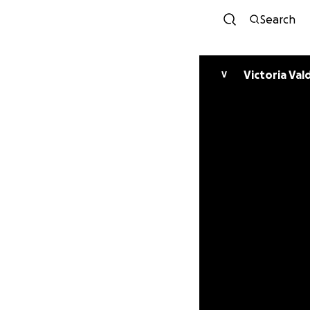
Search
Victoria Val
V