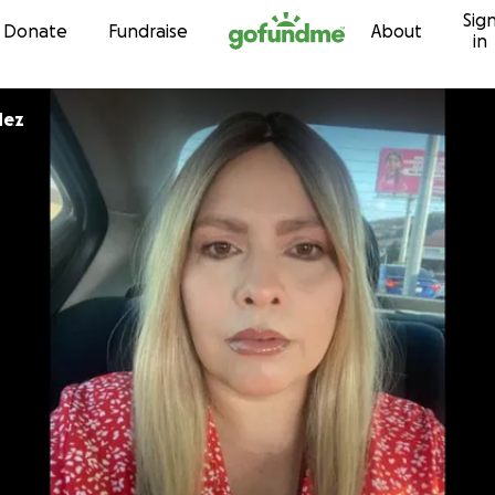
Sig
Skip to content
Donate
Fundraise
About
in
dez