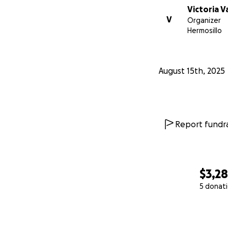
Victoria V
V
Organizer
Hermosillo
August 15th, 2025
Report fundra
$3,2
5 donat
0% complete