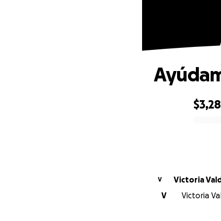
Ayúdame
$3,2
0% complete
Victoria Val
V
V
Victoria Va