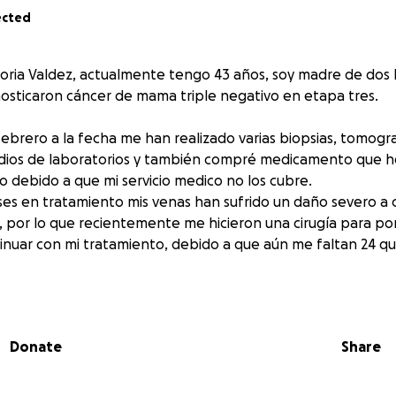
ected
oria Valdez, actualmente tengo 43 años, soy madre de dos h
osticaron cáncer de mama triple negativo en etapa tres.
brero a la fecha me han realizado varias biopsias, tomograf
udios de laboratorios y también compré medicamento que h
llo debido a que mi servicio medico no los cubre.
es en tratamiento mis venas han sufrido un daño severo a
s, por lo que recientemente me hicieron una cirugía para po
nuar con mi tratamiento, debido a que aún me faltan 24 qu
ieron el diagnostico, estaba en proceso de compra de una 
bargo decidí detener el tramite y destinar ese recurso para s
nfermedad tan costosa.
Donate
Share
o he agotado mis ahorros y te pido de todo corazón tu col
 ser realizada de manera particular y generó un costo alred
la tuve que disponer de un préstamo y solicito de tu ayuda p