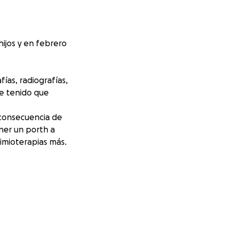
ijos y en febrero
ías, radiografías,
e tenido que
 consecuencia de
ner un
porth a
imioterapias más.
casa para mis
ustentar los
aboración. Esta
edor de
$50,000
ara poder cubrir