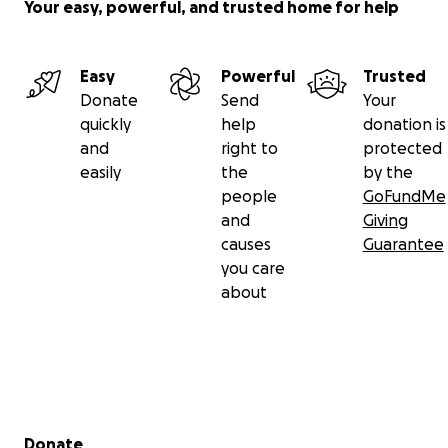
Your easy, powerful, and trusted home for help
Easy
Powerful
Trusted
Donate
Send
Your
quickly
help
donation is
and
right to
protected
easily
the
by the
people
GoFundMe
and
Giving
causes
Guarantee
you care
about
Secondary menu
Donate