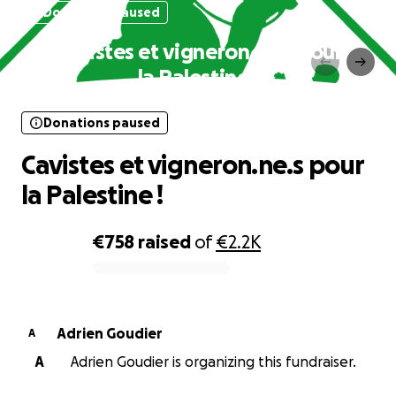
Donations paused
Cavistes et vigneron.ne.s pour
la Palestine !
Donations paused
Cavistes et vigneron.ne.s pour
la Palestine !
€758
raised
of
€2.2K
0% complete
Adrien Goudier
A
A
Adrien Goudier is organizing this fundraiser.