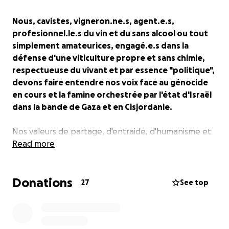
Nous, cavistes, vigneron.ne.s, agent.e.s,
profesionnel.le.s du vin et du sans alcool ou tout
simplement amateurices, engagé.e.s dans la
défense d'une viticulture propre et sans chimie,
respectueuse du vivant et par essence "politique",
devons faire entendre nos voix face au génocide
en cours et la famine orchestrée par l'état d'Israël
dans la bande de Gaza et en Cisjordanie.
Nos valeurs de partage, d'entraide, d'humanisme et
d'égalité doivent se tourner vers la Palestine et sa
Read more
population qui est tuée, affamée et chassée de ses
terres.
Donations
27
See top
Nous ne pouvons plus rester immobiles, et devons
en tant que "Monde du vin engagé" faire entendre
notre voix et (ré)affirmer notre soutien.