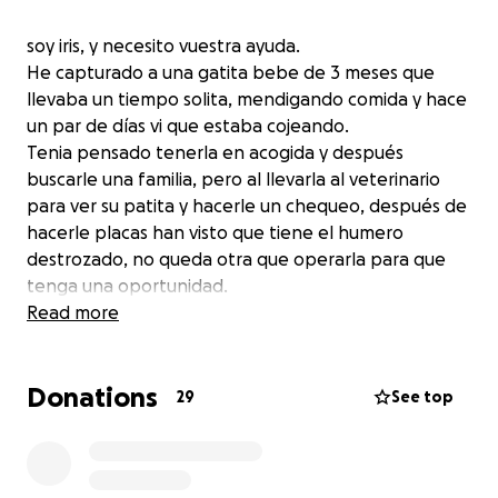
soy iris, y necesito vuestra ayuda.
He capturado a una gatita bebe de 3 meses que
llevaba un tiempo solita, mendigando comida y hace
un par de días vi que estaba cojeando.
Tenia pensado tenerla en acogida y después
buscarle una familia, pero al llevarla al veterinario
para ver su patita y hacerle un chequeo, después de
hacerle placas han visto que tiene el humero
destrozado, no queda otra que operarla para que
tenga una oportunidad.
al ser tan pequeña, deberíamos hacerlo cuanto
Read more
antes para que no le suelde mal el hueso y sea mas
complicado operar mas adelante.
Donations
estoy esperando el presupuesto de una clínica que
29
See top
operan trauma y que colaboran con asociaciones,
pero sin vuestra ayuda me es imposible.
os pido por favor que si podéis donéis para que cata