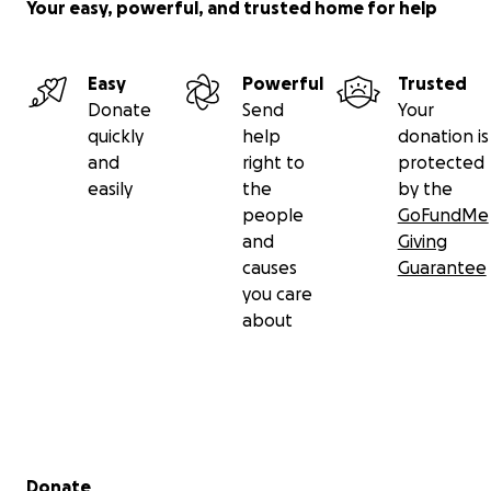
Your easy, powerful, and trusted home for help
Easy
Powerful
Trusted
Donate
Send
Your
quickly
help
donation is
and
right to
protected
easily
the
by the
people
GoFundMe
and
Giving
causes
Guarantee
you care
about
Secondary menu
Donate