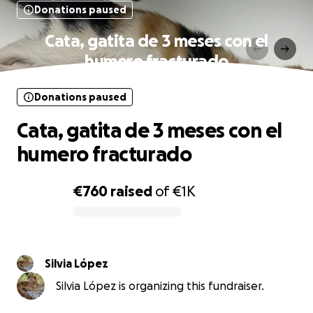
Donations paused
Cata, gatita de 3 meses con el
humero fracturado
Donations paused
Cata, gatita de 3 meses con el
humero fracturado
€760
raised
of
€1K
0% complete
Silvia López
Silvia López is organizing this fundraiser.