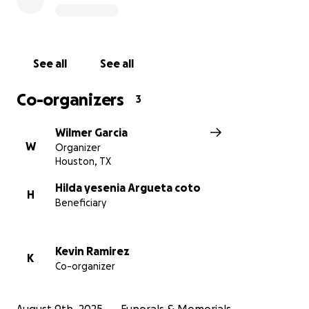
difícil. Pedimos también sus oraciones y que
compartan esta campaña para llegar a más
personas.
See all
See all
Descansa en paz, Carlos. Siempre vivirás en nuestros
recuerdos.
Co-organizers
3
Wilmer Garcia
W
Organizer
Houston, TX
Hilda yesenia Argueta coto
H
Beneficiary
Kevin Ramirez
K
Co-organizer