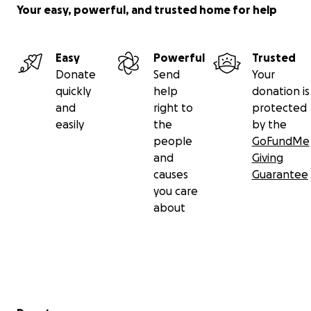
Your easy, powerful, and trusted home for help
Easy
Powerful
Trusted
Donate
Send
Your
quickly
help
donation is
and
right to
protected
easily
the
by the
people
GoFundMe
and
Giving
causes
Guarantee
you care
about
Secondary menu