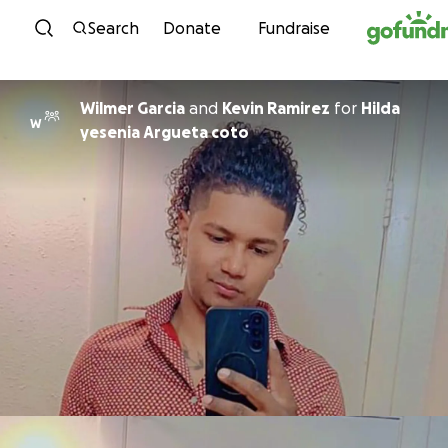
Skip to content
Search
Donate
Fundraise
Wilmer Garcia
and
Kevin Ramirez
for
Hilda
W
yesenia Argueta coto