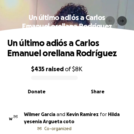
Un último adiós a Carlos
Emanuel orellana Rodríguez
Un último adiós a Carlos
Emanuel orellana Rodríguez
$435
raised
of
$8K
0% complete
Donate
Share
Wilmer Garcia
and
Kevin Ramirez
for
Hilda
W
yesenia Argueta coto
Co-organized