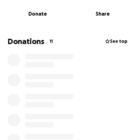
Su familia, que vive en Honduras, desea despedirse
de él y darle un entierro digno en su tierra natal,
Donate
Share
rodeado de sus seres queridos. Sin embargo, el
proceso de repatriación de su cuerpo desde el
extranjero es costoso y supera las posibilidades
económicas de su familia.
Donations
11
See top
Por eso hoy les pedimos de todo corazón su apoyo.
Cada donación, por pequeña que parezca, nos
acerca a cumplir el último deseo: que Carlos pueda
descansar en paz en el lugar donde nació y donde
siempre perteneció.
Los fondos recaudados serán utilizados
exclusivamente para cubrir los gastos de traslado,
trámites legales y funerarios en Honduras.
Tu ayuda hará una gran diferencia.
Gracias por su solidaridad en este momento tan