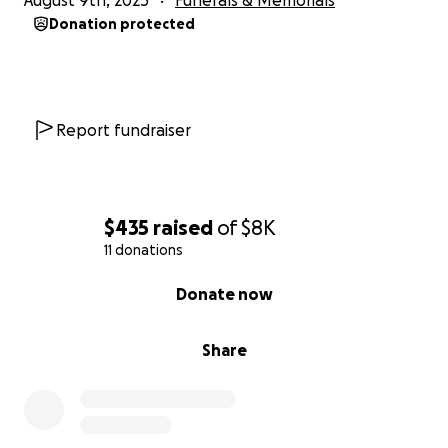
August 9th, 2025
Funerals & Memorials
Donation protected
Report fundraiser
$435
raised
of
$8K
11 donations
0% complete
Donate now
Share