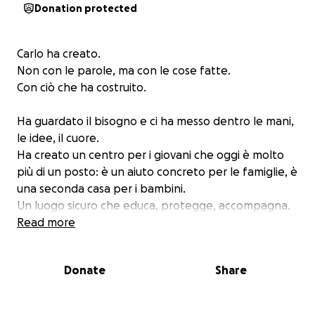
Donation protected
Carlo ha creato.
Non con le parole, ma con le cose fatte.
Con ciò che ha costruito.
Ha guardato il bisogno e ci ha messo dentro le mani,
le idee, il cuore.
Ha creato un centro per i giovani che oggi è molto
più di un posto: è un aiuto concreto per le famiglie, è
una seconda casa per i bambini.
Un luogo sicuro che educa, protegge, accompagna.
Un luogo pieno di grida, sorrisi, di possibilità, di
Read more
fiducia.
Donate
Share
Non cercava visibilità. Cercava soluzioni. E ci è riuscito.
Il centro che ha costruito continua ogni giorno a