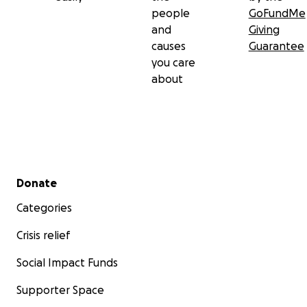
people
GoFundMe
and
Giving
causes
Guarantee
you care
about
Secondary menu
Donate
Categories
Crisis relief
Social Impact Funds
Supporter Space