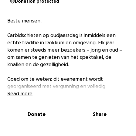
Donation protected
Beste mensen,
Carbidschieten op oudjaarsdag is inmiddels een
echte traditie in Dokkum en omgeving. Elk jaar
komen er steeds meer bezoekers – jong en oud –
om samen te genieten van het spektakel, de
knallen en de gezelligheid.
Goed om te weten: dit evenement wordt
georganiseerd met vergunning en volledig
toegestaan door de gemeente, zodat iedereen
Read more
veilig en verantwoord kan meedoen en genieten.
Donate
Share
Tot nu toe hebben we altijd een tent gebruikt, maar
deze wordt inmiddels te klein en biedt bij slecht
weer te weinig ruimte en comfort. Daarom willen we