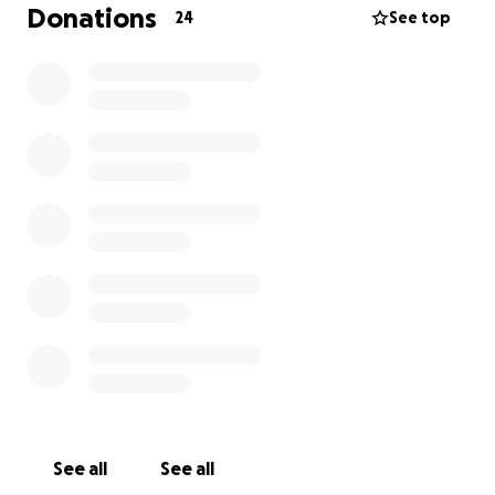
dit jaar een grotere, stevige tent neerzetten,
Donations
24
See top
compleet met voorzieningen zodat bezoekers
droog, warm en gezellig samen kunnen staan. Zo
maken we er een feestelijke dag van voor de hele
gemeenschap.
Met jullie steun kunnen wij dit realiseren! Iedere
bijdrage, groot of klein, helpt ons om deze traditie
voort te zetten en er een geweldig feest van te
maken.
✅ Een veilige en vergunde plek voor bezoekers
✅ Meer ruimte, comfort en gezelligheid
✅ Muziek, sfeer en warmte voor jong en oud
Help je mee om ook dit jaar een knallend oud &
nieuw in Dokkum te vieren?
Alvast ontzettend bedankt namens de hele
See all
See all