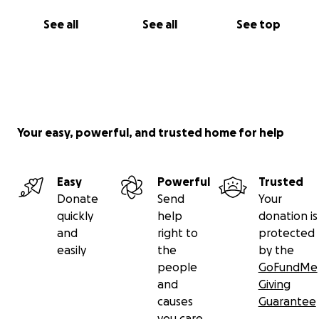
See all
See all
See top
Your easy, powerful, and trusted home for help
Easy
Powerful
Trusted
Donate
Send
Your
quickly
help
donation is
and
right to
protected
easily
the
by the
people
GoFundMe
and
Giving
causes
Guarantee
you care