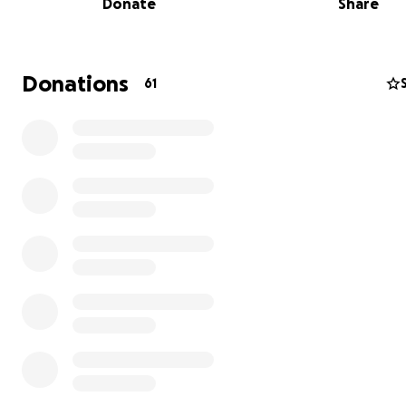
Donate
Share
Donations
61
Ciao, mi chiamo Giulia, sono una studentessa di cinema al
anno alla Rome University of Fine Arts, e sono felice di p
annunciare “Cara Clara”, il mio primo progetto da regista
Di cosa si tratta
“Cara Clara” nasce al secondo anno d’accademia, come 
sceneggiatura destinata a rimanere su carta. Il percorso 
Rufa nell’ultimo periodo mi ha portato alla necessità di d
progetto, che ora, grazie all’aiuto di una troupe fidata, 
diventare un cortometraggio di 12 minuti.
La storia