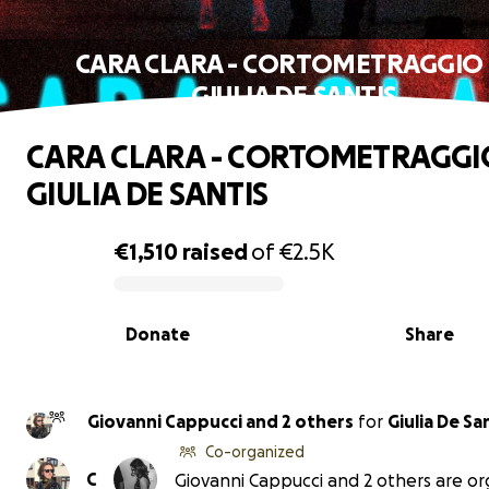
CARA CLARA - CORTOMETRAGGIO 
GIULIA DE SANTIS
CARA CLARA - CORTOMETRAGGIO
GIULIA DE SANTIS
€1,510
raised
of
€2.5K
0% complete
Donate
Share
Giovanni Cappucci and 2 others
for
Giulia De 
Co-organized
C
Giovanni Cappucci and 2 others are or