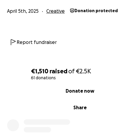
Quello che mi auguro per “Cara Clara” è di diventare lo 
di tutte quelle persone che sono pronte a riconoscere 
April 5th, 2025
Creative
Donation protected
star bene e che capiscono che è arrivato il momento di
qualcosa.
Report fundraiser
€1,510
raised
of
€2.5K
61 donations
0% complete
Donate now
Share