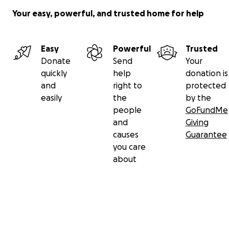
Your easy, powerful, and trusted home for help
Easy
Powerful
Trusted
Donate
Send
Your
quickly
help
donation is
A gestire l’organizzazione e la futura distribuzione del
and
right to
protected
cortometraggio sono Chiara Pra e Giovanni Cappucci. Co
easily
the
by the
numerose esperienze nel reparto produzione sia in Itali
people
GoFundMe
all’estero.
and
Giving
causes
Guarantee
you care
about