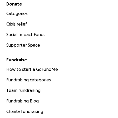
Secondary menu
Donate
Categories
Crisis relief
Social Impact Funds
Supporter Space
La direzione della fotografia è affidata ad Ariana Gonzà
di altri tre corti prodotti dalla Rome University of Fine Art
Fundraise
regista di “Fatal Kiss” (2024).
How to start a GoFundMe
Fundraising categories
Team fundraising
Fundraising Blog
Charity fundraising