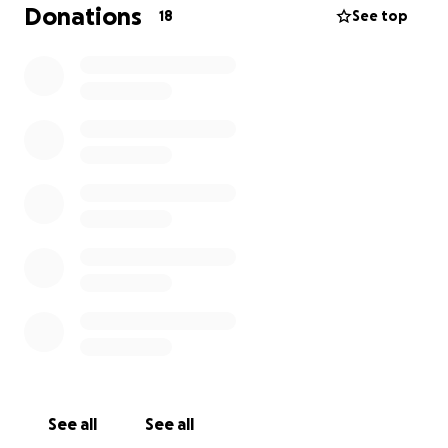
Edoardo affronta la verità che ha sempre evitato, in
Donations
18
See top
una danza tra ciò che è stato e ciò che non sarà mai
più.
Realizzare questo film è una missione cruciale, per
Alessandro, non solo come artista, ma anche a livello
umano, dato che è tratto da alcune sue vicissitudini
personali.
L'opera una volta compiuta farà il giro di tutti i
festival
, ma il suo obiettivo principale sarà quello di
emozionare il cuore degli spettatori
See all
See all