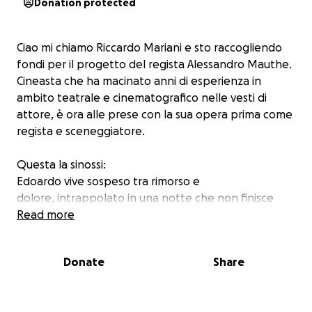
Donation protected
Ciao mi chiamo Riccardo Mariani e sto raccogliendo
fondi per il progetto del regista Alessandro Mauthe.
Cineasta che ha macinato anni di esperienza in
ambito teatrale e cinematografico nelle vesti di
attore, è ora alle prese con la sua opera prima come
regista e sceneggiatore.
Questa la sinossi:
Edoardo vive sospeso tra rimorso e
dolore, intrappolato in una notte che non finisce
mai. Un palloncino che esplode a una festa
Read more
d’infanzia segna l’inizio di un viaggio onirico dove
realtà e ricordi si confondono.
Donate
Share
Fuori piove senza sosta, dentro casa tutto si
trasforma: una porta diventa tavolo, una famiglia si
sgretola. Mentre una stella si spegne nel cosmo,