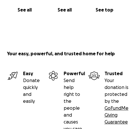
See all
See all
See top
Your easy, powerful, and trusted home for help
Easy
Powerful
Trusted
Donate
Send
Your
quickly
help
donation is
and
right to
protected
easily
the
by the
people
GoFundMe
and
Giving
causes
Guarantee
you care