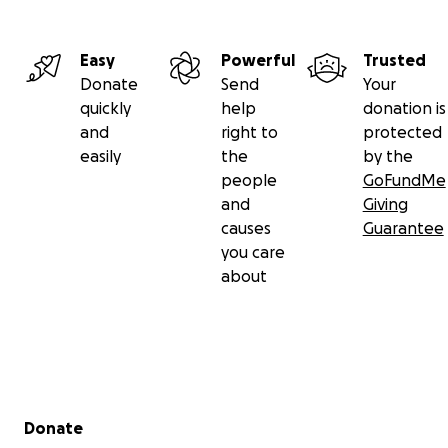
Easy
Powerful
Trusted
Donate
Send
Your
quickly
help
donation is
and
right to
protected
easily
the
by the
people
GoFundMe
and
Giving
causes
Guarantee
you care
about
Secondary menu
Donate