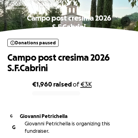
Donations paused
Campo post cresima 2026
S.F.Cabrini
Donations paused
Campo post cresima 2026
S.F.Cabrini
€1,960
raised
of
€3K
0% complete
Giovanni Petrichella
G
Giovanni Petrichella is organizing this
G
fundraiser.