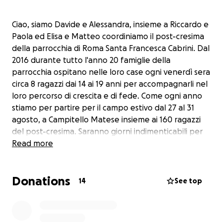
Ciao, siamo Davide e Alessandra, insieme a Riccardo e
Paola ed Elisa e Matteo coordiniamo il post-cresima
della parrocchia di Roma Santa Francesca Cabrini. Dal
2016 durante tutto l'anno 20 famiglie della
parrocchia ospitano nelle loro case ogni venerdì sera
circa 8 ragazzi dai 14 ai 19 anni per accompagnarli nel
loro percorso di crescita e di fede. Come ogni anno
stiamo per partire per il campo estivo dal 27 al 31
agosto, a Campitello Matese insieme ai 160 ragazzi
del post-cresima. Saranno giorni indimenticabili per
tutti tra catechesi, passeggiate, giochi di squadra,
Read more
eucarestie, confessioni, tornei e una grande caccia al
tesoro finale.
Donations
14
See top
Ci siamo impegnati tanto per preparare e
organizzare tutto ma, se vi scriviamo a pochi giorni
della partenza, è perché abbiamo bisogno anche