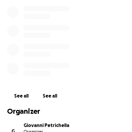
della vostra generosità per permettere a tutti di
partecipare. Ogni donazione anche se piccola può
fare la differenza, perciò, manifestando fin d'ora la
nostra gratitudine, vi chiediamo di concederci il
vostro aiuto sicuri che il Signore vi renderà il
centuplo. Grazie di cuore.
See all
See all
Organizer
Giovanni Petrichella
G
Organizer