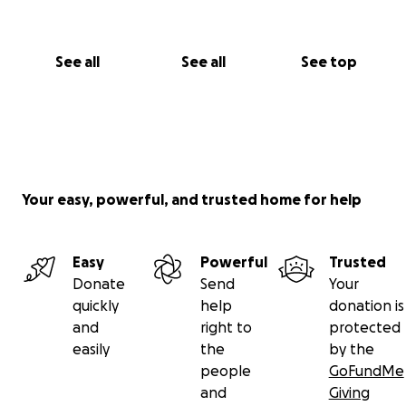
See all
See all
See top
Your easy, powerful, and trusted home for help
Easy
Powerful
Trusted
Donate
Send
Your
quickly
help
donation is
and
right to
protected
easily
the
by the
people
GoFundMe
and
Giving