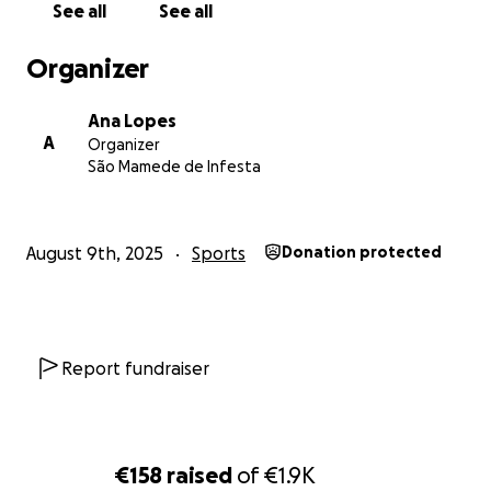
See all
See all
Organizer
Ana Lopes
A
Organizer
São Mamede de Infesta
August 9th, 2025
Sports
Donation protected
Report fundraiser
€158
raised
of
€1.9K