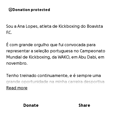
Donation protected
Sou a Ana Lopes, atleta de Kickboxing do Boavista
F.C.
É com grande orgulho que fui convocada para
representar a seleção portuguesa no Campeonato
Mundial de Kickboxing, da WAKO, em Abu Dabi, em
novembro.
Tenho treinado continuamente, e é sempre uma
grande oportunidade na minha carreira desportiva
poder lutar ao lado dos melhores atletas a nível
Read more
mundial.
Donate
Share
No entanto, os cargos associados são bastante
elevados e para que consiga, preciso de angariar