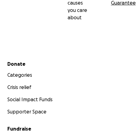
causes
Guarantee
you care
about
Secondary menu
Donate
Categories
Crisis relief
Social Impact Funds
Supporter Space
Fundraise