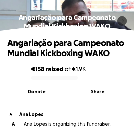
Angariação para Campeonato
Mundial Kickboxing WAKO
Angariação para Campeonato
Mundial Kickboxing WAKO
€158
raised
of
€1.9K
0% complete
Donate
Share
Ana Lopes
A
A
Ana Lopes is organizing this fundraiser.