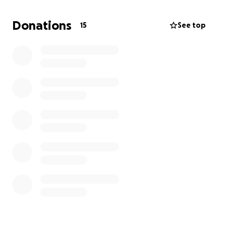
1900€ para cobrir os custos associados à competição
(deslocação, alojamento, alimentação, etc.). Assim
Donations
15
See top
sendo, qualquer ajuda a nível de divulgação e
contribuição, independentemente do valor, fará
uma enorme diferença e ajudará a tornar este sonho
realidade.
Peço e agradeço a vossa ajuda e confiança em mim!