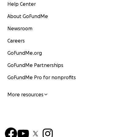
Help Center
About GoFundMe
Newsroom
Careers
GoFundMe.org
GoFundMe Partnerships
GoFundMe Pro for nonprofits
More resources