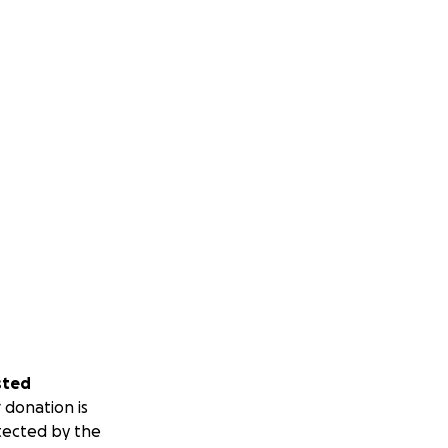
sted
 donation is
tected by the