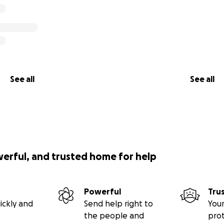
See all
See all
werful, and trusted home for help
Powerful
Tru
ickly and
Send help right to
Your
the people and
pro