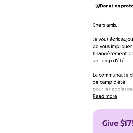
Donation prot
Chers amis,
Je vous écris aujo
de vous impliquer
financièrement pou
un camp d'été.
La communauté des
de camp d’été
pour les adolescent
dans un petit
Read more
camp en montagne 
des réseaux socia
Nous voulons que
Give $17
Dieu. La plupart d
participants prov