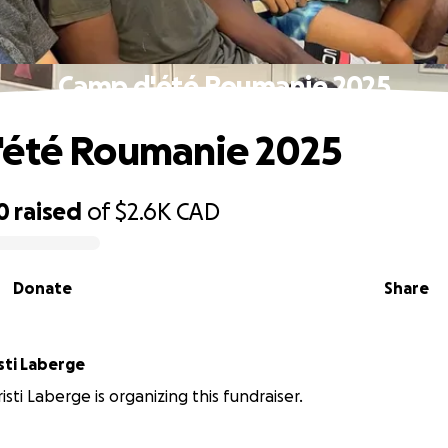
Camp d'été Roumanie 2025
'été Roumanie 2025
0
raised
of
$2.6K
CAD
Donate
Share
sti Laberge
sti Laberge is organizing this fundraiser.