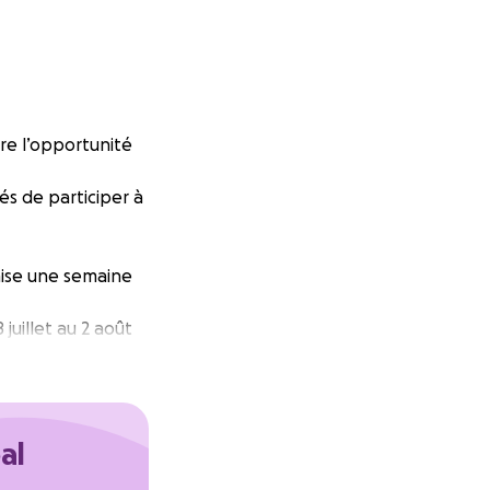
fre l’opportunité
sés de participer à
nise une semaine
juillet au 2 août
ront déconnectés
ec notre grand
al
is n’ont pas