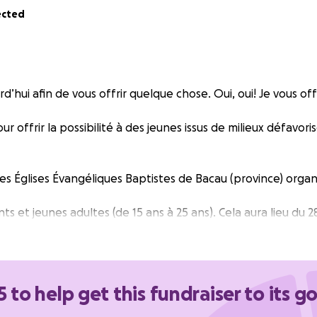
ected
urd’hui afin de vous offrir quelque chose. Oui, oui! Je vous of
r offrir la possibilité à des jeunes issus de milieux défavori
 Églises Évangéliques Baptistes de Bacau (province) orga
s et jeunes adultes (de 15 ans à 25 ans). Cela aura lieu du 28 
où le réseau cellulaire ne fonctionne pas. Les jeunes se
ux.
 cette semaine de camp leur permette de se connecter av
5 to help get this fundraiser to its go
es
iennent du réseau d’Églises, ont entendu parler de Dieu, ma