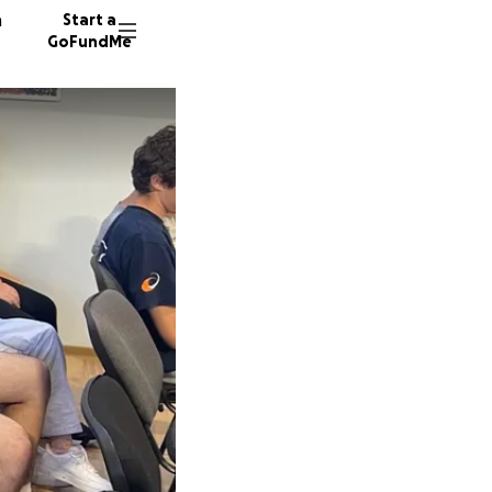
n
Start a
GoFundMe