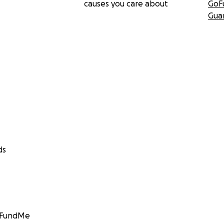
causes you care about
GoF
Gua
ds
GoFundMe