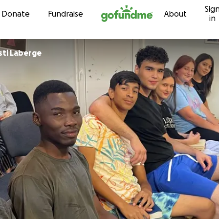
Sig
Skip to content
Donate
Fundraise
About
in
sti Laberge