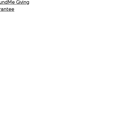
undMe Giving
rantee