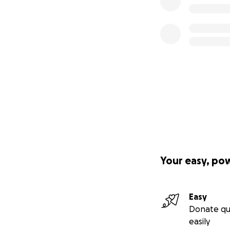
Your easy, po
Easy
Donate qu
easily