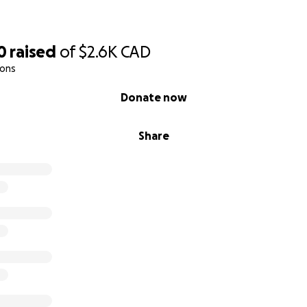
0
raised
of
$2.6K
CAD
ions
Donate now
Share