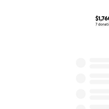
$1,76
7 donat
0% complete