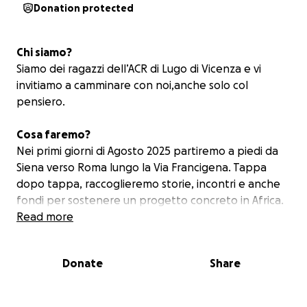
Donation protected
Chi siamo?
Siamo dei ragazzi dell’ACR di Lugo di Vicenza e vi
invitiamo a camminare con noi,anche solo col
pensiero.
Cosa faremo?
Nei primi giorni di Agosto 2025 partiremo a piedi da
Siena verso Roma lungo la Via Francigena. Tappa
dopo tappa, raccoglieremo storie, incontri e anche
fondi per sostenere un progetto concreto in Africa.
Read more
Dove andrà il ricavato?
I fondi verranno devoluti grazie alla Parrocchia S.
Donate
Share
Giovanni Battista a favore dell’impegno di Marco
Rigoldi, missionario laico Fidei Donum della diocesi di
Vicenza, che da anni lavora con bambini e famiglie in