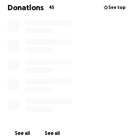
condizioni di vulnerabilità. Il suo centro e la sua
Donations
45
See top
missione sono un luogo di ascolto, accoglienza e
ripartenza, costruito insieme alle comunità locali.
Dove posso rimanere informato riguardo alla
vostra missione?
Abbiamo aperto un profilo
Instagram
e anche un
canale Whatsapp
dove caricheremo tutti gli
aggiornamenti.
Cosa posso fare io?
Noi mettiamo i nostri piedi.
Voi potete metterci il
cuore.
See all
See all