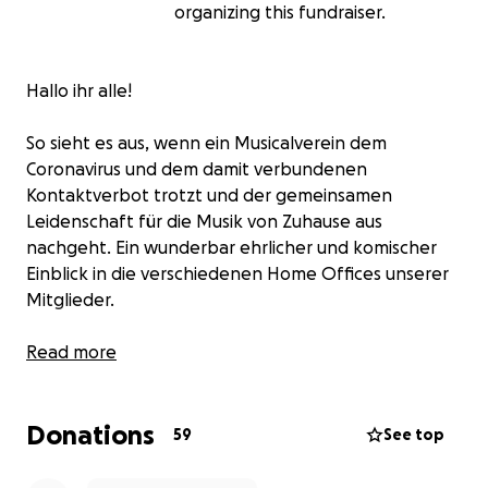
organizing this fundraiser.
Hallo ihr alle!
So sieht es aus, wenn ein Musicalverein dem
Coronavirus und dem damit verbundenen
Kontaktverbot trotzt und der gemeinsamen
Leidenschaft für die Musik von Zuhause aus
nachgeht. Ein wunderbar ehrlicher und komischer
Einblick in die verschiedenen Home Offices unserer
Mitglieder.
Seit März stehen auch bei der Creative Arts Group,
Read more
die aus rund 150 ehrenamtlichen Mitgliedern
besteht, die Proben still. Mit diesem Video möchten
Donations
wir euch nicht nur daran erinnern, zuhause zu
59
See top
bleiben, sondern auch zeigen: Gemeinsam werden
wir diese schwierige Zeit überstehen!