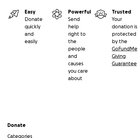
Easy
Powerful
Trusted
Donate
Send
Your
quickly
help
donation is
and
right to
protected
easily
the
by the
people
GoFundMe
and
Giving
causes
Guarantee
you care
about
Secondary menu
Donate
Categories