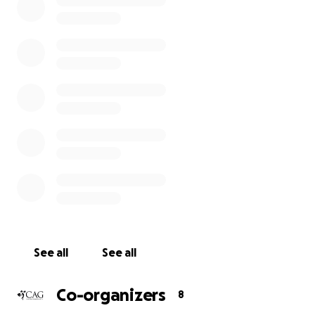
Aber obwohl wir alle unser Bestes geben, uns nicht
unterkriegen zu lassen, zuhause weiterhin singen,
tanzen und uns gegenseitig Mut zusprechen,
müssen wir uns auch der bitteren Wahrheit stellen:
Unsere Fixkosten laufen weiter aber unsere
Ticketeinnahmen fehlen.
Daher bitten wir euch, unseren Verein mit Spenden -
egal wie klein oder groß - zu unterstützen, damit wir
uns schon bald im Theater bei einer unserer
Veranstaltungen wiedersehen können!
Bis dahin bedanken wir uns ganz herzlich bei euch
und wünschen euch viel Spaß bei unserer ganz
See all
See all
besonderen Version von Dolly Partons Welterfolg „9
to 5“ aus dem gleichnamigen Musical!
Co-organizers
8