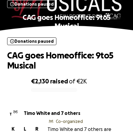
Donations paused
CAG goes Homeoffice: 9to5
Musical
Donations paused
CAG goes Homeoffice: 9to5
Musical
€2,130
raised
of
€2K
0% complete
Timo White and 7 others
T
Co-organized
K
L
R
Timo White and 7 others are