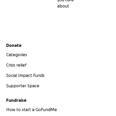
pedimos a todo el que nos pueda ayudar a recaudar ...p
about
Los fondos son para ser utilizados en los Estados Unidos
todos los gastos que pueda llevar su tratamiento.
Secondary menu
Donate
Categories
Crisis relief
Social Impact Funds
Supporter Space
Fundraise
How to start a GoFundMe