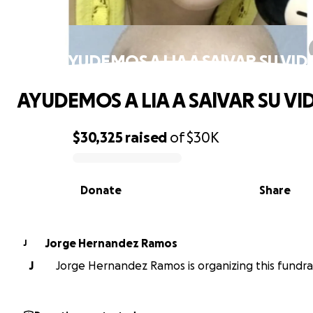
AYUDEMOS A LIA A SAlVAR SU VID
AYUDEMOS A LIA A SAlVAR SU VI
$30,325
raised
of
$30K
0% complete
Donate
Share
Jorge Hernandez Ramos
J
J
Jorge Hernandez Ramos is organizing this fundrai