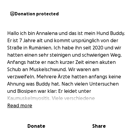
Donation protected
Hallo ich bin Annalena und das ist mein Hund Buddy.
Er ist 7 Jahre alt und kommt ursprünglich von der
Straße in Rumänien. Ich habe ihn seit 2020 und wir
hatten einen sehr steinigen und schwierigen Weg.
Anfangs hatte er nach kurzer Zeit einen akuten
Schub an Muskelschwund. Wir waren am
verzweifeln. Mehrere Ärzte hatten anfangs keine
Ahnung was Buddy hat. Nach vielen Untersuchen
und Biosipen war klar: Er leidet unter
Kaumuskelmyositis. Viele verschiedene
Behandlungsformen wurden ausprobiert. Nach
Read more
langem Kampf hatten wir es geschafft aber leider
kommt es immer wieder zu Schüben. Nach einiger
Donate
Share
symptomfreier Zeit ging es wieder los. Aber diesmal
der Magen, Sodbrennen, Erbrechen, Bauchkrämpfe