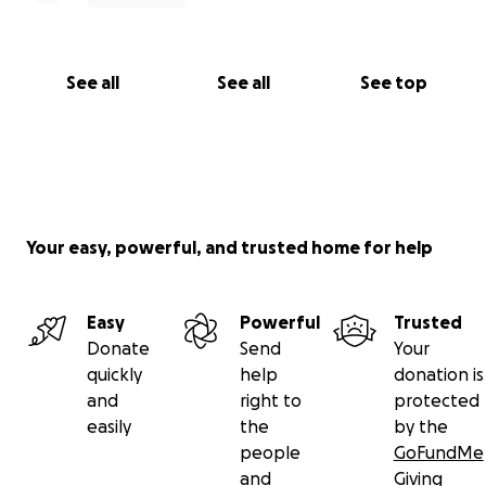
See all
See all
See top
Your easy, powerful, and trusted home for help
Easy
Powerful
Trusted
Donate
Send
Your
quickly
help
donation is
and
right to
protected
easily
the
by the
people
GoFundMe
and
Giving