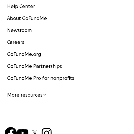
Help Center
About GoFundMe
Newsroom
Careers
GoFundMe.org
GoFundMe Partnerships
GoFundMe Pro for nonprofits
More resources