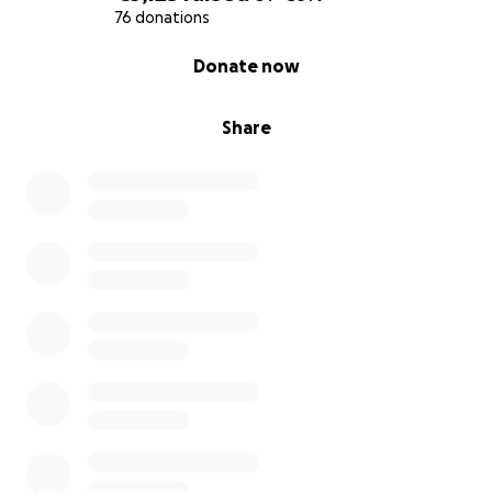
76 donations
0% complete
Donate now
Share