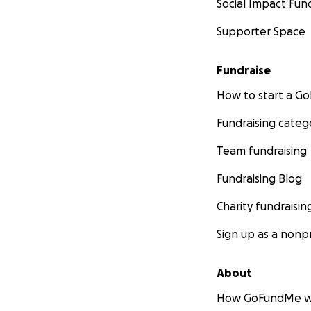
Social Impact Fun
Supporter Space
Fundraise
How to start a 
Fundraising categ
Team fundraising
Fundraising Blog
Charity fundraisin
Sign up as a nonpr
About
How GoFundMe w