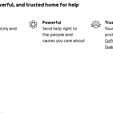
werful, and trusted home for help
Powerful
Tru
ickly and
Send help right to
Your
the people and
pro
causes you care about
GoF
Gua