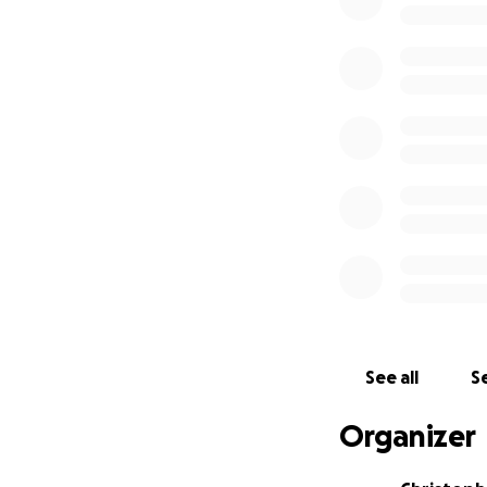
Jetzt geht es abe
vernünftiges Lay
kommt ihr ins Spi
10.000 Euro wird 
andere Hälfte möc
Herzensprojekt, w
das Ziel hier erre
Als Dankeschön ka
regulären Verkauf
Vielen Dank für E
Leon
See all
Se
Organizer