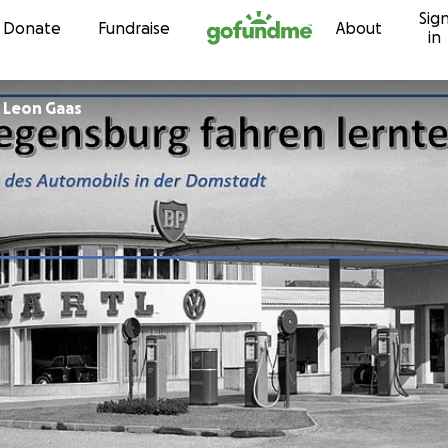
Sig
Skip to content
Donate
Fundraise
About
in
 Leon Gaas