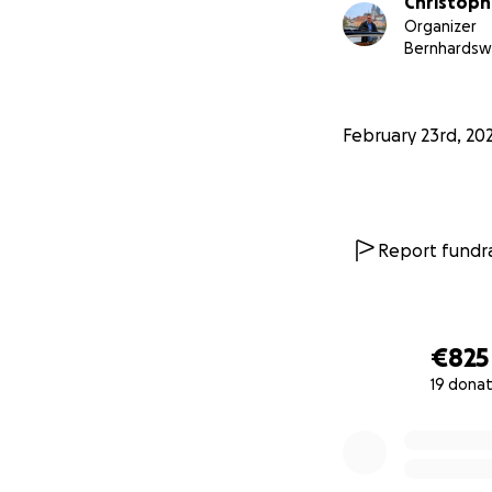
Christoph
Organizer
Bernhardsw
February 23rd, 20
Report fundra
€825
19 donat
0% complete