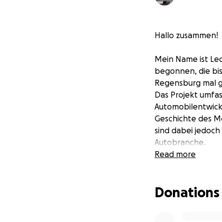
Hallo zusammen!
Mein Name ist Leo
begonnen, die bi
Regensburg mal g
Das Projekt umfa
Automobilentwickl
Geschichte des Mo
sind dabei jedoc
Autobranche.
Read more
Für die Recherch
Zeitgeschichte u
Donations
Interviews geführ
mit Bildern und g