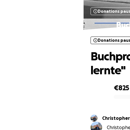
Donations pau
Buc
Donations pau
Buchpro
lernte"
€825
0% complete
Christopher
Christophe