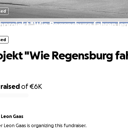
sed
hprojekt "Wie Regensburg fahren ler
sed
jekt "Wie Regensburg fa
raised
of
€6K
 Leon Gaas
r Leon Gaas is organizing this fundraiser.