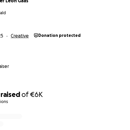
er Leon Gaas
ald
25
Creative
Donation protected
iser
raised
of
€6K
ions