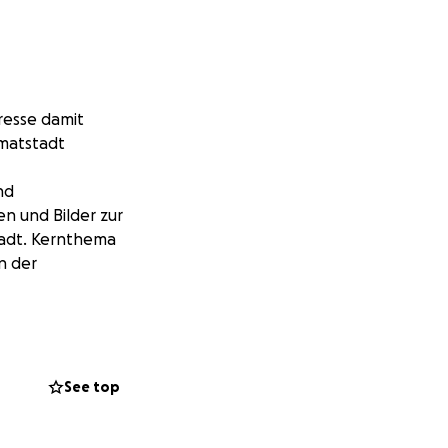
resse damit
imatstadt
nd
n und Bilder zur
tadt. Kernthema
n der
onen der
he getroffen,
und 200 Seiten
See top