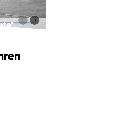
nte"
hren