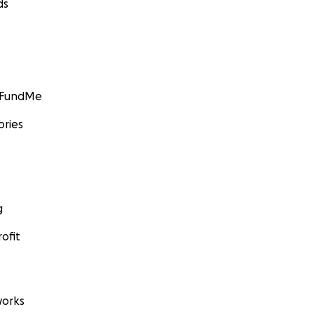
ds
GoFundMe
ories
g
ofit
orks