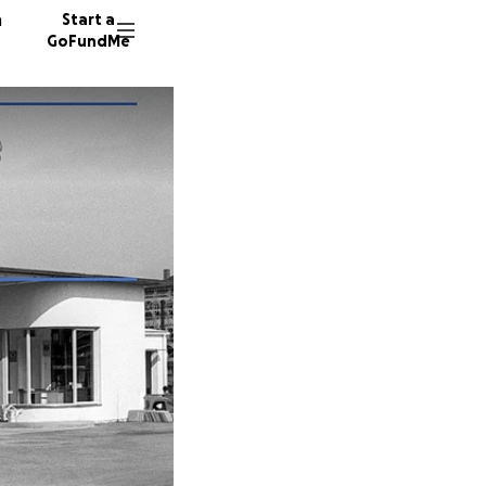
n
Start a
GoFundMe