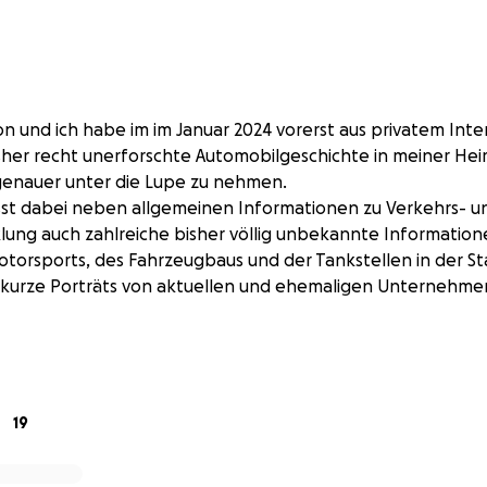
n und ich habe im im Januar 2024 vorerst aus privatem Inte
sher recht unerforschte Automobilgeschichte in meiner He
enauer unter die Lupe zu nehmen.
sst dabei neben allgemeinen Informationen zu Verkehrs- u
ung auch zahlreiche bisher völlig unbekannte Informatione
torsports, des Fahrzeugbaus und der Tankstellen in der S
h kurze Porträts von aktuellen und ehemaligen Unternehme
e zum Buch habe ich mich monatelang mit zahlreichen Pers
nd den Persönlichkeiten der Regensburger Automobilbranc
t und die schiere Menge an Informationen auf inzwischen r
19
anz vielen Details zum Thema dokumentiert.