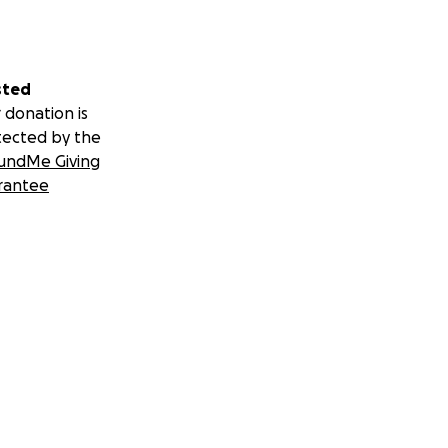
sted
 donation is
tected by the
undMe Giving
rantee