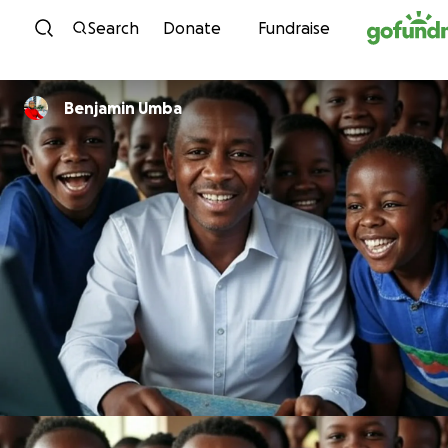
Skip to content
Search
Donate
Fundraise
Benjamin Umba