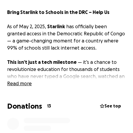
Bring Starlink to Schools in the DRC – Help Us
As of May 2, 2025,
Starlink
has officially been
granted access in the Democratic Republic of Congo
— a game-changing moment for a country where
99% of schools still lack internet access.
This isn’t just a tech milestone
— it’s a chance to
revolutionize education for thousands of students
who have never typed a Google search, watched an
online lesson, or opened a digital textbook.
Read more
Our Mission: “Écoles Connectées RDC”
Donations
10 Schools. 10 Antennas. 1 Future.
13
See top
We’re launching a grassroots initiative to connect 10
schools (urban and rural) across the DRC using