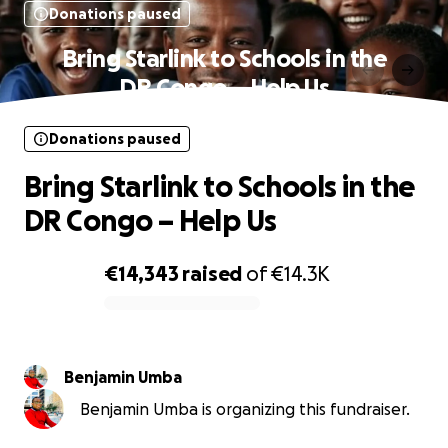
Donations paused
Bring Starlink to Schools in the
DR Congo – Help Us
Donations paused
Bring Starlink to Schools in the
DR Congo – Help Us
€14,343
raised
of
€14.3K
0% complete
Benjamin Umba
Benjamin Umba is organizing this fundraiser.